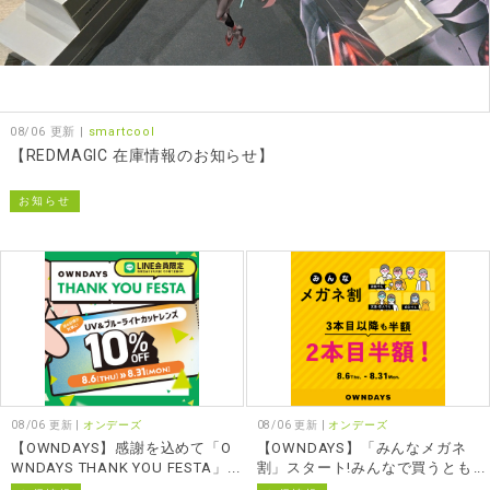
08/06 更新 |
smartcool
【REDMAGIC 在庫情報のお知らせ】
お知らせ
08/06 更新 |
オンデーズ
08/06 更新 |
オンデーズ
【OWNDAYS】感謝を込めて「O
【OWNDAYS】「みんなメガネ
WNDAYS THANK YOU FESTA」
割」スタート!みんなで買うとも
スタート!第1弾はUV&ブ ルーラ
っとお得に。