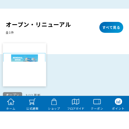
オープン・リニューアル
すべて見る
全1件
オープン
3/12 更新
2026年4月以降の新
ホーム
公式通販
ショップ
フロアガイド
クーポン
ポイント
店・リニューアル店
舗のお知らせ