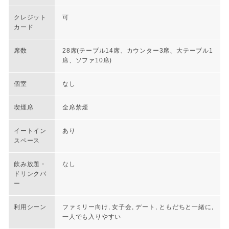
クレジット
可
カード
席数
28席(テーブル14席、カウンター3席、大テーブル1
席、ソファ10席)
個室
なし
喫煙席
全席禁煙
イートイン
あり
スペース
飲み放題・
なし
ドリンクバ
ー
利用シーン
ファミリー向け, 女子会, デート, ともだちと一緒に,
一人でも入りやすい