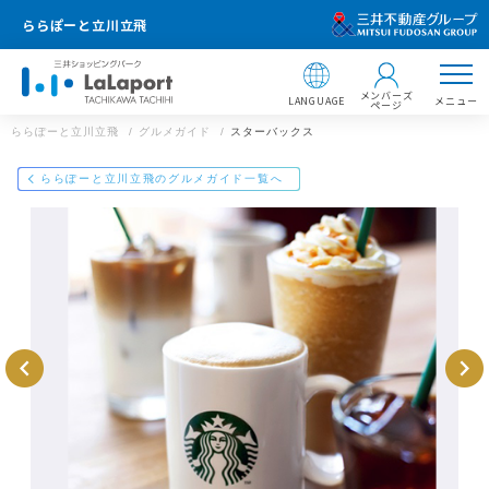
ららぽーと立川立飛
メンバーズ
LANGUAGE
メニュー
ページ
ららぽーと立川立飛
グルメガイド
スターバックス
店舗情報
ららぽーと立川立飛
ららぽーと立川立飛のグルメガイド一覧へ
スターバックス
042-540-6263
住所 ：
ららぽーと立川立飛
〒190-0015 東京都立川市泉町935番地の1
東京都立川市泉町935番地の1
【飲食店 営業時間】
https://mitsui-shopping-park.com/gourmet/lalaport/tachikawa/g0
033000000026300/
フードコート：10:00～21:00／飲食・レストラン街：1
1:00～22:00
※一部営業時間の異なる店舗がございます。 ※飲食店舗のラストオー
ダーは、各店舗までお問い合わせください。
メールで送る
Facebookでシェア
LINEで送る
※ラストオーダーは店舗によって異なります。
ららぽーと立川立飛のWEBサイト