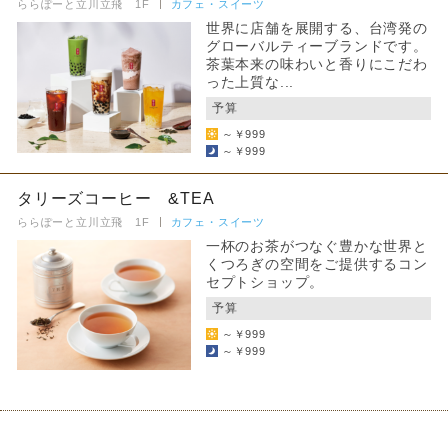
ららぽーと立川立飛 1F
カフェ・スイーツ
世界に店舗を展開する、台湾発の
グローバルティーブランドです。
茶葉本来の味わいと香りにこだわ
った上質な...
予算
～￥999
～￥999
タリーズコーヒー &TEA
ららぽーと立川立飛 1F
カフェ・スイーツ
一杯のお茶がつなぐ豊かな世界と
くつろぎの空間をご提供するコン
セプトショップ。
予算
～￥999
～￥999