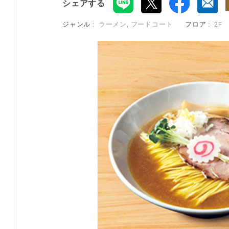
シェアする
ジャンル :
ラーメン, フードコート
フロア :
2F