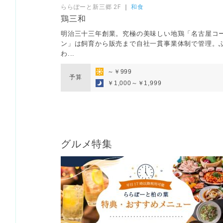
ららぽーと新三郷 2F
｜
和食
鶏三和
明治三十三年創業。究極の美味しい地鶏「名古屋コ
ン」は飼育から販売まで自社一貫事業体制で管理。
わ...
～￥999
予算
￥1,000～￥1,999
グルメ特集