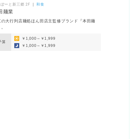
ぽーと新三郷 2F
｜
和食
田麺業
京の大行列店麺処ほん田店主監修ブランド『本田麺
』。
￥1,000～￥1,999
予算
￥1,000～￥1,999