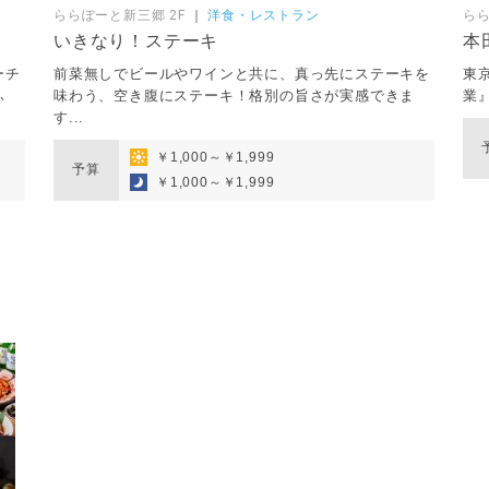
ららぽーと新三郷 2F
｜
洋食・レストラン
らら
いきなり！ステーキ
本
ーチ
前菜無しでビールやワインと共に、真っ先にステーキを
東
ふ
味わう、空き腹にステーキ！格別の旨さが実感できま
業
す...
￥1,000～￥1,999
予算
￥1,000～￥1,999