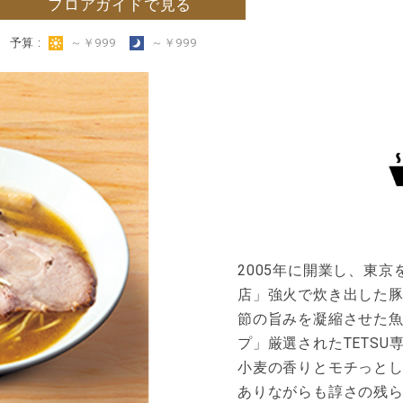
フロアガイドで見る
予算 :
～￥999
～￥999
2005年に開業し、東
店」強火で炊き出した
節の旨みを凝縮させた
プ」厳選されたTETSU
小麦の香りとモチっと
ありながらも諄さの残