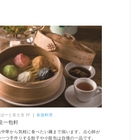
ぽーと富士見 3F
｜
各国料理
龍一包軒
格中華から気軽に食べたい麺まで揃います。点心師が
つ一つ手作りする餃子や小龍包は自慢の一品です。