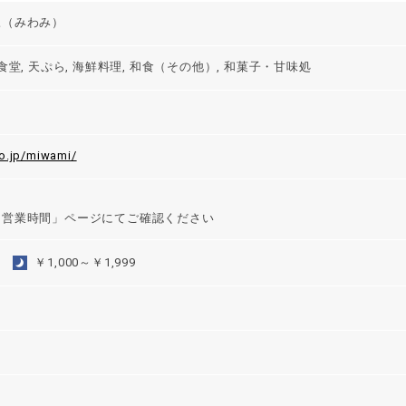
三（みわみ）
食堂, 天ぷら, 海鮮料理, 和食（その他）, 和菓子・甘味処
co.jp/miwami/
「営業時間」ページにてご確認ください
￥1,000～￥1,999