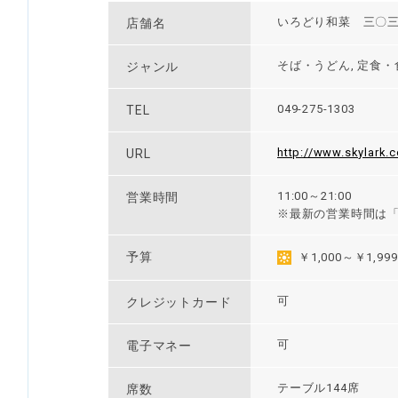
いろどり和菜 三〇
店舗名
そば・うどん, 定食・
ジャンル
049-275-1303
TEL
http://www.skylark.
URL
11:00～21:00
営業時間
※最新の営業時間は
予算
￥1,000～￥1,999
可
クレジットカード
可
電子マネー
テーブル144席
席数