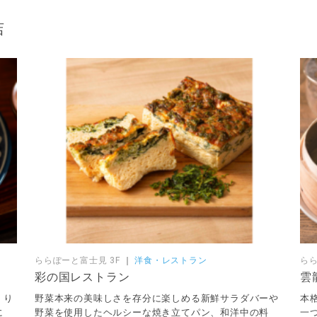
店
ららぽーと富士見 3F
｜
洋食・レストラン
らら
彩の国レストラン
雲
くり
野菜本来の美味しさを存分に楽しめる新鮮サラダバーや
本
に
野菜を使用したヘルシーな焼き立てパン、和洋中の料
一