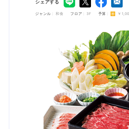
シェアする
ジャンル :
和食
フロア :
3F
予算 :
￥1,0