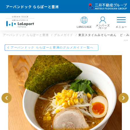
アーバンドック ららぽーと豊洲
メンバーズ
LANGUAGE
メニュー
ページ
アーバンドック ららぽーと豊洲
グルメガイド
東京スタイルみそらーめん ど・み
店舗情報
アーバンドック ららぽーと豊洲のグルメガイド一覧へ
東京スタイルみそらーめん ど・みそ
アーバンドック ららぽーと豊洲
03-6910-1557
アーバンドック ららぽーと豊洲
住所 ：
東京都江東区豊洲2-4-9
〒135-8614 東京都江東区豊洲2-4-9
https://mitsui-shopping-park.com/gourmet/lalaport/toyosu/g001
5000000032030/
【飲食店 営業時間】
レストラン：11:00～23:00
マリーナキッチン（フードコート）：11:00～22:00
メールで送る
Facebookでシェア
LINEで送る
※一部営業時間の異なる店舗がございます。
※ラストオーダーは店舗によって異なります。
アーバンドック ららぽーと豊洲のWEBサイト