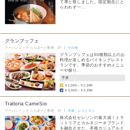
て導と致しました。固定観念にと
らわれず一...
グランブッフェ
アーバンドック ららぽーと豊洲 3F
その他
グランブッフェは50種類以上のお
料理が楽しめるバイキングレスト
ランです。季節のおすすめメニュ
ーや握り...
予算
￥2,000～￥2,999
￥3,000～￥3,999
Trattoria CarneSio
アーバンドック ららぽーと豊洲 1F
洋食・レストラン
株式会社セレソンの集大成！トラ
ットリアとカルネジーオブランド
を融合させた、本格カジュアルイ