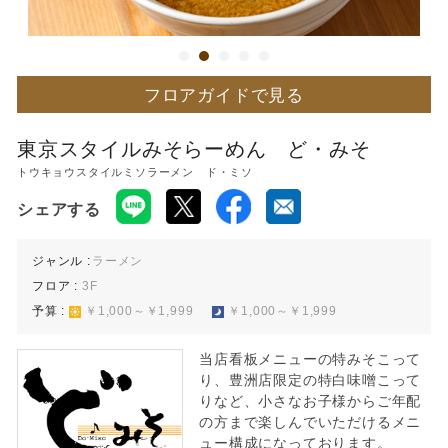
フロアガイドで見る
東京スタイルみそらーめん ど・みそ
トウキョウスタイルミソラーメン ド・ミソ
シェアする
ジャンル :
ラーメン
フロア :
3F
予算 :
￥1,000～￥1,999
￥1,000～￥1,999
当店看板メニューの特みそこって
り、豊洲店限定の特白味噌こって
りなど、小さなお子様からご年配
の方まで楽しんでいただけるメニ
ュー構成になっております。