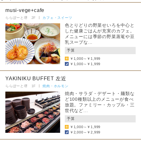
musi-vege+cafe
ららぽーと堺 2F
カフェ・スイーツ
色とりどりの野菜せいろを中心と
した健康ごはんが充実のカフェ。
メニューには季節の野菜蒸篭や豆
乳スープな...
予算
￥1,000～￥1,999
￥1,000～￥1,999
YAKINIKU BUFFET 左近
ららぽーと堺 1F
焼肉・ホルモン
焼肉・サラダ・デザート・麺類な
ど100種類以上のメニューが食べ
放題。ファミリー・カップル・三
世代など...
予算
￥1,000～￥1,999
￥2,000～￥2,999