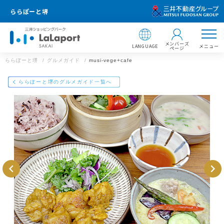
ららぽーと堺
メンバーズ
LANGUAGE
メニュー
ページ
ららぽーと堺
グルメガイド
musi-vege+cafe
店舗情報
ららぽーと堺のグルメガイド一覧へ
musi-vege+cafe
072-284-8039
ららぽーと堺
大阪府堺市美原区黒山22番1
https://mitsui-shopping-park.com/gourmet/lalaport/sakai/g0041
000000023040/
ららぽーと堺
メールで送る
Facebookでシェア
LINEで送る
住所 ：
〒587-0002 大阪府堺市美原区黒山22番1
【飲食店 営業時間】
00
※ラストオーダーは店舗によって異なります。