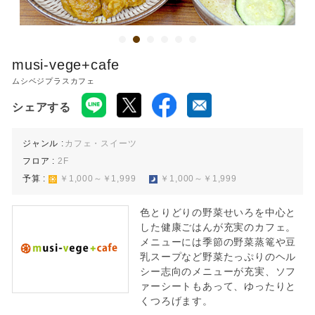
ららぽーと堺のWEBサイト
musi-vege+cafe
ムシベジプラスカフェ
シェアする
ジャンル :
カフェ・スイーツ
フロア :
2F
予算 :
￥1,000～￥1,999
￥1,000～￥1,999
色とりどりの野菜せいろを中心と
した健康ごはんが充実のカフェ。
メニューには季節の野菜蒸篭や豆
乳スープなど野菜たっぷりのヘル
シー志向のメニューが充実、ソフ
ァーシートもあって、ゆったりと
くつろげます。