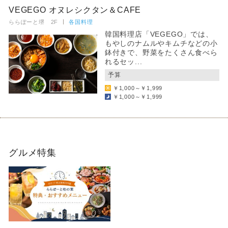
VEGEGO オヌレシクタン＆CAFE
ららぽーと堺 2F
各国料理
韓国料理店「VEGEGO」では、
もやしのナムルやキムチなどの小
鉢付きで、野菜をたくさん食べら
れるセッ...
予算
￥1,000～￥1,999
￥1,000～￥1,999
グルメ特集