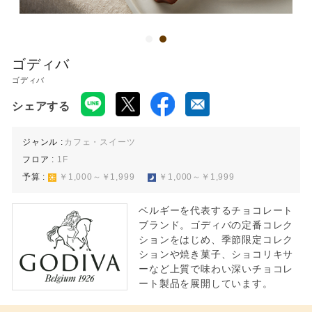
ららぽーと堺のWEBサイト
ゴディバ
ゴディバ
シェアする
ジャンル :
カフェ・スイーツ
フロア :
1F
予算 :
￥1,000～￥1,999
￥1,000～￥1,999
ベルギーを代表するチョコレート
ブランド。ゴディバの定番コレク
ションをはじめ、季節限定コレク
ションや焼き菓子、ショコリキサ
ーなど上質で味わい深いチョコレ
ート製品を展開しています。