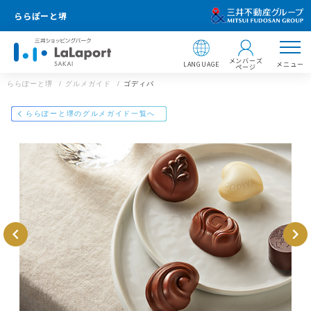
ららぽーと堺
メンバーズ
LANGUAGE
メニュー
ページ
ららぽーと堺
グルメガイド
ゴディバ
店舗情報
ららぽーと堺のグルメガイド一覧へ
ゴディバ
072-294-6063
ららぽーと堺
大阪府堺市美原区黒山22番1
https://mitsui-shopping-park.com/gourmet/lalaport/sakai/g0041
000000013070/
ららぽーと堺
メールで送る
Facebookでシェア
LINEで送る
住所 ：
〒587-0002 大阪府堺市美原区黒山22番1
【飲食店 営業時間】
00
※ラストオーダーは店舗によって異なります。