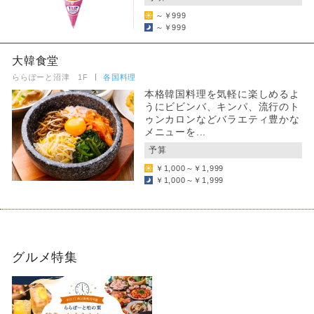
～￥999
～￥999
大韓食堂
ららぽーと沼津 1F
各国料理
本格韓国料理を気軽に楽しめるよ
うにビビンバ、キンパ、流行のト
ゥンカロンなどバラエティ豊かな
メニューを...
予算
￥1,000～￥1,999
￥1,000～￥1,999
グルメ特集