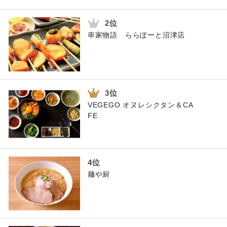
串家物語 ららぽーと沼津店
VEGEGO オヌレシクタン＆CA
FE
麺や厨