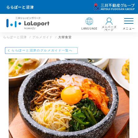
ららぽーと沼津
メンバーズ
LANGUAGE
メニュー
ページ
ららぽーと沼津
グルメガイド
大韓食堂
店舗情報
ららぽーと沼津のグルメガイド一覧へ
大韓食堂
055-957-0600
ららぽーと沼津
静岡県沼津市東椎路字東荒301番地3
https://mitsui-shopping-park.com/gourmet/lalaport/numazu/g00
37000000014267/
ららぽーと沼津
メールで送る
Facebookでシェア
LINEで送る
住所 ：
〒410-8541 静岡県沼津市東椎路字東荒301番地3
【飲食店 営業時間】
ショッピング 10:00〜21:00
サービス 10:00〜21:00
フードコート 10:00〜21:00