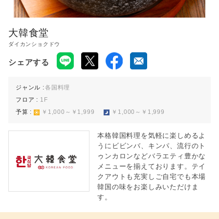
レストラン 11:00〜22:00
※ラストオーダーは店舗によって異なります。
大韓食堂
ダイカンショクドウ
シェアする
ジャンル :
各国料理
フロア :
1F
予算 :
￥1,000～￥1,999
￥1,000～￥1,999
本格韓国料理を気軽に楽しめるよ
うにビビンバ、キンパ、流行のト
ゥンカロンなどバラエティ豊かな
メニューを揃えております。テイ
クアウトも充実しご自宅でも本場
韓国の味をお楽しみいただけま
す。