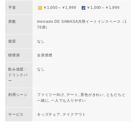
予算
￥1,000～￥1,999
￥1,000～￥1,999
席数
mercado DE SAMASA共用イートインスペース（1
76席）
個室
なし
喫煙席
全席禁煙
飲み放題・
なし
ドリンクバ
ー
利用シーン
ファミリー向け, デート, 景色がきれい, ともだちと
一緒に, 一人でも入りやすい
サービス
キッズチェア, テイクアウト