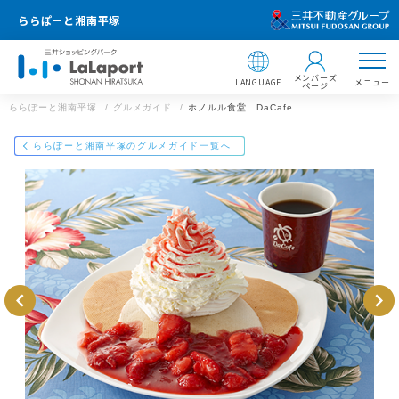
ららぽーと湘南平塚
メンバーズ
LANGUAGE
メニュー
ページ
ららぽーと湘南平塚
グルメガイド
ホノルル食堂 DaCafe
店舗情報
ららぽーと湘南平塚
ららぽーと湘南平塚のグルメガイド一覧へ
ホノルル食堂 DaCafe
0463-79-5873
住所 ：
ららぽーと湘南平塚
〒〒254-8510 神奈川県平塚市天沼10-1
神奈川県平塚市天沼10-1
【飲食店 営業時間】
https://mitsui-shopping-park.com/gourmet/lalaport/hiratsuka/g0
034000000032110/
フードコート：10：00 - 21：00
レストランゾーン：11：00 - 22：00
※一部営業時間が異なる店舗がございます。
メールで送る
Facebookでシェア
LINEで送る
※ラストオーダーは店舗によって異なります。
ららぽーと湘南平塚のWEBサイト