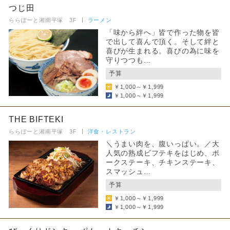
つじ田
ららぽーと湘南平塚 3F
ラーメン
「味から絆へ」皆で作った物を皆
で出して喜んで頂く。そして絆と
喜びが生まれる。喜びの為に味を
守りつつも...
予算
￥1,000～￥1,999
￥1,000～￥1,999
THE BIFTEKI
ららぽーと湘南平塚 3F
洋食・レストラン
＼うまい肉を、腹いっぱい。／大
人気の熟成ビフテキをはじめ、ポ
ークステーキ、チキンステーキ、
スマッシュ...
予算
￥1,000～￥1,999
￥1,000～￥1,999