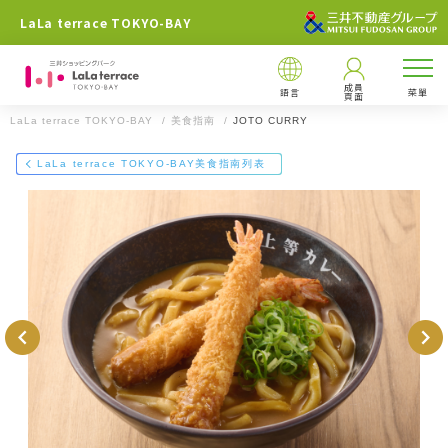
LaLa terrace TOKYO-BAY
成員
語言
菜單
頁面
LaLa terrace TOKYO-BAY
美食指南
JOTO CURRY
店鋪信息
LaLa terrace TOKYO-BAY美食指南列表
喬托·庫裡
047-402-3015
LaLa terrace TOKYO-BAY
千葉縣船橋市若松2-2-1
LaLa terrace TOKYO-BAY
https://mitsui-shopping-park.com/gourmet/lalaport/lalat-tokyoba
y/g0046000000020200/
地阯:
〒273-0013千葉縣船橋市若松二丁目2番1號
通過電子郵件發送
在Facebook上分享
用LINE發送
[餐廳營業時間]
00
※部分店舖營業時間不同。
※最後點單根據店鋪有所不同。
LaLa terrace TOKYO-BAY網站