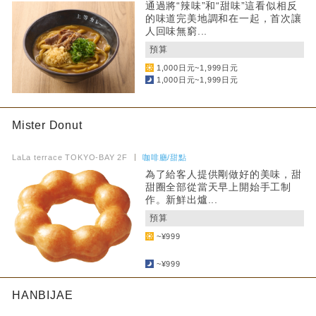
通過將“辣味”和“甜味”這看似相反
的味道完美地調和在一起，首次讓
人回味無窮...
預算
1,000日元~1,999日元
1,000日元~1,999日元
Mister Donut
​ ​
LaLa terrace TOKYO-BAY 2F
咖啡廳/甜點
為了給客人提供剛做好的美味，甜
甜圈全部從當天早上開始手工制
作。新鮮出爐...
預算
~¥999
​ ​
~¥999
HANBIJAE
​ ​