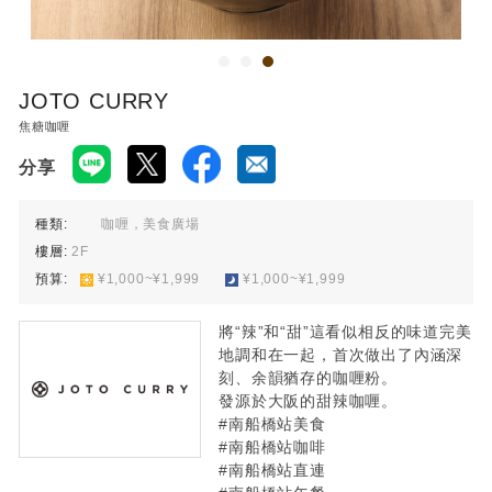
JOTO CURRY
焦糖咖喱
分享
種類:
咖喱，美食廣場
樓層:
2F
預算:
​ ​
¥1,000~¥1,999
​ ​
¥1,000~¥1,999
將“辣”和“甜”這看似相反的味道完美
地調和在一起，首次做出了內涵深
刻、余韻猶存的咖喱粉。
發源於大阪的甜辣咖喱。
#南船橋站美食
#南船橋站咖啡
#南船橋站直連