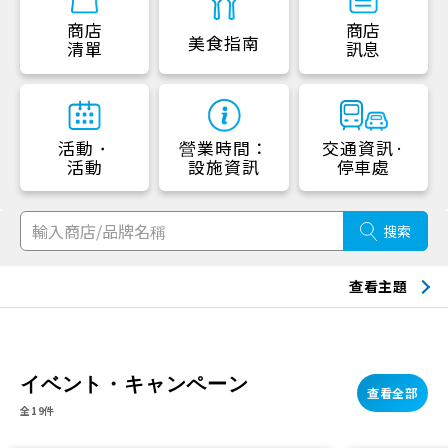
商店
商店
美食指南
清單
訊息
活動・
營業時間：
交通資訊·
活動
設施資訊
停車處
搜索
查看主題
イベント・キャンペーン
查看全部
全19件