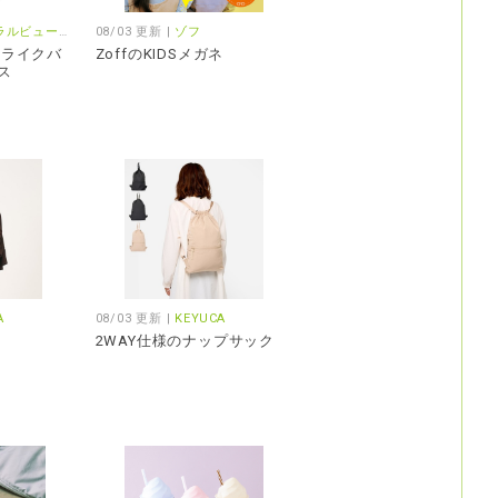
ーベーシック/プロポーション
08/03 更新 |
ゾフ
ンライクバ
ZoffのKIDSメガネ
ス
A
08/03 更新 |
KEYUCA
2WAY仕様のナップサック