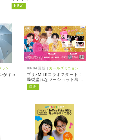
NEW
フラン
08/04 更新 |
ガールズミニョン
ボンがキュ
プリ×M!LKコラボスタート！
爆裂盛れなツーショット風
プリを楽しもう！
限定