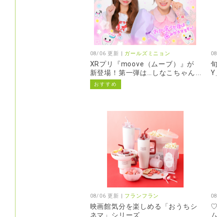
08/06 更新 |
ガールズミニョン
0
XRプリ『moove（ムーブ）』が
旬
新登場！第一弾は…しなこちゃん
Y
♡
おすすめ
08/06 更新 |
フランフラン
0
映画館気分を楽しめる「おうちシ
ネマ」シリーズ