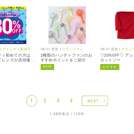
 |
アイシティ新潟万代ラブラ２店
08/01 更新 |
フランフラン
08/01 更新 |
ナチュラルビューティ
ティ初めての方は
2種類のハンディファンのお
♡20%OFF♡ ア
てレンズが店頭価
すすめポイントをご紹介
カットソー
ら30%OFF！
NEW
おすすめ
1
2
3
4
NEXT
1-38件表示 / 129件