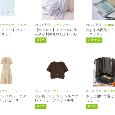
 |
ナチュラルビューティーベーシック/プロポーション
08/03 更新 |
フランフラン
08/02 更新 |
Standar
FF◇ ニットセット
【20％OFF】チュールに小
おすすめ商品！「
ドキャミ
花柄が刺繍されたかわいら
ンバッグ」
しいひざ掛け
NEW
おすすめ
 |
ナチュラルビューティーベーシック/プロポーション
08/02 更新 |
ナチュラルビューティーベーシック/プロポーション
08/01 更新 |
KEYUC
FF◇ フロントボタ
◇人気アイテム◇ シルクブ
さっと開いて置く
ツワンピース
レンドカーディガン半袖
ねガード
NEW
NEW