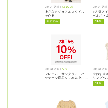
08/04 更新 |
KEYUCA
08/04 更新
上品なカジュアルスタイル
⭐︎人気ア
を作る
ベルボト
NEW
おすすめ
08/03 更新 |
ゾフ
08/03 更新
フレーム、サングラス、パ
☆おすす
ッケージ商品を２本以上ご
リングペ
購入時フレーム代金から1
NEW
0％OFF！