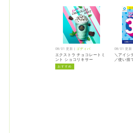
08/01 更新 |
ゴディバ
08/01 更新
エクストラ チョコレートミ
＼アイシ
ント ショコリキサー
／使い捨
格(税抜)か
おすすめ