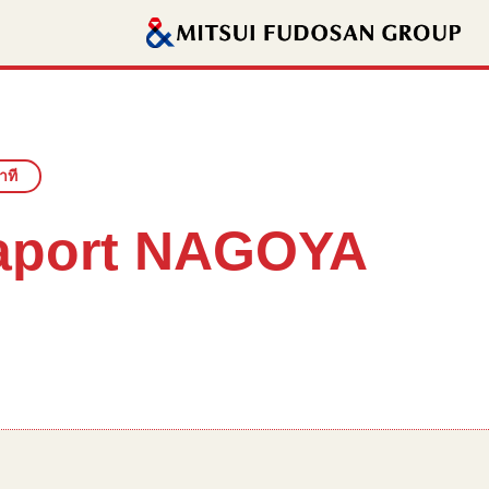
าที
Laport NAGOYA