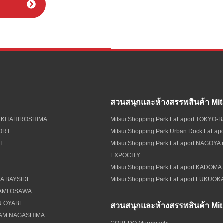
สวนสนุกและห้างสรรพสินค้า Mit
 KITAHIROSHIMA
Mitsui Shopping Park LaLaport TOKYO-
PORT
Mitsui Shopping Park Urban Dock LaLa
I
Mitsui Shopping Park LaLaport NAGOYA
EXPOCITY
Mitsui Shopping Park LaLaport KADOMA
A BAYSIDE
Mitsui Shopping Park LaLaport FUKUOK
NAMI OSAWA
U OYABE
สวนสนุกและห้างสรรพสินค้า Mit
EAM NAGASHIMA
COREDO Muromachi