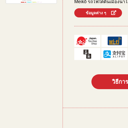
Meikō รถไฟใต้ดินเมืองนาโ
ข้อมูลต่าง ๆ
วิธีกา