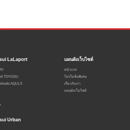
sui LaLaport
แผนผังเว็บไซต์
BAY
หน้าแรก
port TOYOSU
โปรโมชั่นพิเศษ
 minato AQULS
เกี่ยวกับเรา
แผนผังเว็บไซต์
A
sui Urban