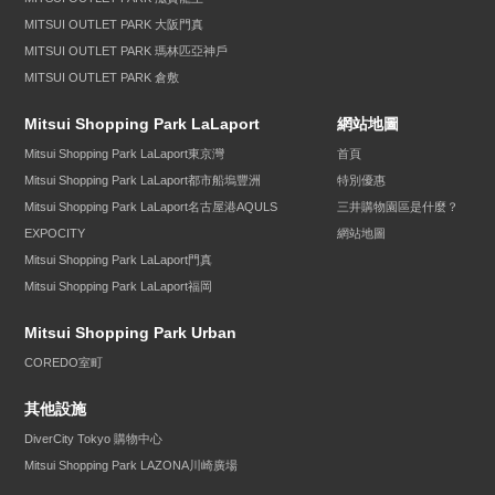
MITSUI OUTLET PARK 大阪門真
MITSUI OUTLET PARK 瑪林匹亞神戶
MITSUI OUTLET PARK 倉敷
Mitsui Shopping Park LaLaport
網站地圖
Mitsui Shopping Park LaLaport東京灣
首頁
Mitsui Shopping Park LaLaport都市船塢豐洲
特別優惠
Mitsui Shopping Park LaLaport名古屋港AQULS
三井購物園區是什麼？
EXPOCITY
網站地圖
Mitsui Shopping Park LaLaport門真
Mitsui Shopping Park LaLaport福岡
Mitsui Shopping Park Urban
COREDO室町
其他設施
DiverCity Tokyo 購物中心
Mitsui Shopping Park LAZONA川崎廣場