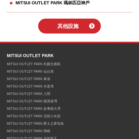
MITSUI OUTLET PARK 瑪林匹亞神戶
其他設施
MITSUI OUTLET PARK
MITSUI OUTLET PARK 札幌北廣島
MITSUI OUTLET PARK 仙台港
MITSUI OUTLET PARK 幕張
MITSUI OUTLET PARK 木更津
MITSUI OUTLET PARK 入間
MITSUI OUTLET PARK 橫濱港灣
MITSUI OUTLET PARK 多摩南大澤
MITSUI OUTLET PARK 北陸小矢部
MITSUI OUTLET PARK 爵士之夢長島
MITSUI OUTLET PARK 岡崎
MITSUI OUTLET PARK 滋賀龍王