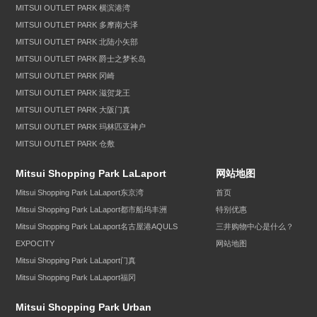
MITSUI OUTLET PARK 横滨港湾
MITSUI OUTLET PARK 多摩南大泽
MITSUI OUTLET PARK 北陆小矢部
MITSUI OUTLET PARK 爵士之梦长岛
MITSUI OUTLET PARK 冈崎
MITSUI OUTLET PARK 滋贺龙王
MITSUI OUTLET PARK 大阪门真
MITSUI OUTLET PARK 玛林匹亚神户
MITSUI OUTLET PARK 仓敷
Mitsui Shopping Park LaLaport
网站地图
Mitsui Shopping Park LaLaport东京湾
首页
Mitsui Shopping Park LaLaport都市船坞丰洲
特别优惠
Mitsui Shopping Park LaLaport名古屋港AQULS
三井购物中心是什么？
EXPOCITY
网站地图
Mitsui Shopping Park LaLaport门真
Mitsui Shopping Park LaLaport福冈
Mitsui Shopping Park Urban