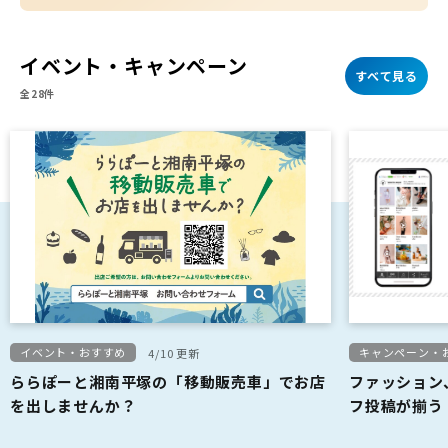
イベント・キャンペーン
すべて見る
全28件
イベント・おすすめ
キャンペーン・
4/10 更新
ららぽーと湘南平塚の「移動販売車」でお店
ファッション
を出しませんか？
フ投稿が揃う「
ク！