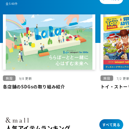
全540件
施設
施設
9/8 更新
7/2 更
各店舗のSDGsの取り組み紹介
トイ・ストーリー
すべて見る
人気アイテムランキング