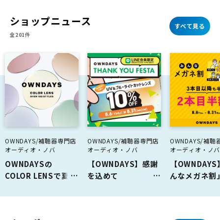
ショップニュース
すべて見る
全201件
OWNDAYS/補聴器専門店
OWNDAYS/補聴器専門店
OWNDAYS/補
オーディオ・ノバ
オーディオ・ノバ
オーディオ・ノ
OWNDAYSの
【OWNDAYS】感謝
【OWNDAY
COLOR LENSで夏を
を込めて
んなメガネ割
彩ろう！~OVER 100
「OWNDAYS
ート！ みん
STYLES~
THANK YOU
ともっとお得
FESTA」スタート！