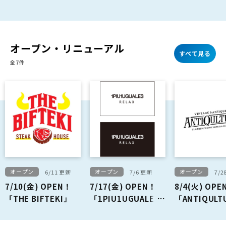
オープン・リニューアル
すべて見る
全7件
オープン
オープン
オープン
6/11 更新
7/6 更新
7/2
7/10(金) OPEN！
7/17(金) OPEN！
8/4(火) OPE
「THE BIFTEKI」
「1PIU1UGUALE3
「ANTIQULT
RELAX」