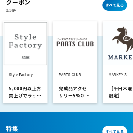
クーポン
第1弾はUV＆ブルー
すべて見る
ライトカットレンズ
全16件
Style Factory
PARTS CLUB
MARKEY’S
5,000円以上お
完成品アクセ
［平日木曜
買上げでラッ
サリー5%OFF
限定］
ピング1件…
10％OFF
特集
すべて見る