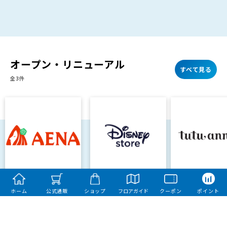
オープン・リニューアル
すべて見る
全3件
オープン
オープン
リニューアル
7/10 更新
7/3 更新
ホーム
公式通販
ショップ
フロアガイド
クーポン
ポイント
3/24 更新
【アエナ】7/30(木)
【ディズニースト
【チュチュアン
NEW OPEN！
ア】9/29(火) NEW
4/16(木) リ