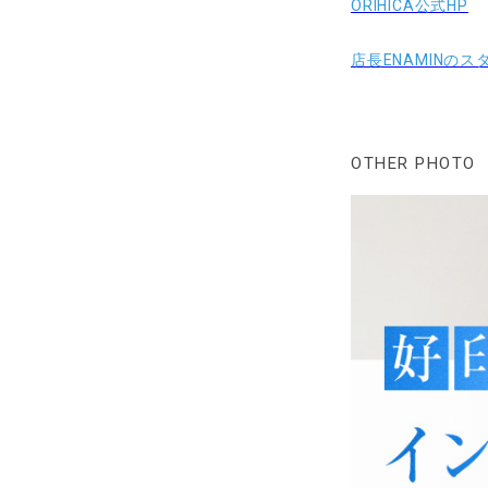
ORIHICA公式HP
店長ENAMINの
OTHER PHOTO