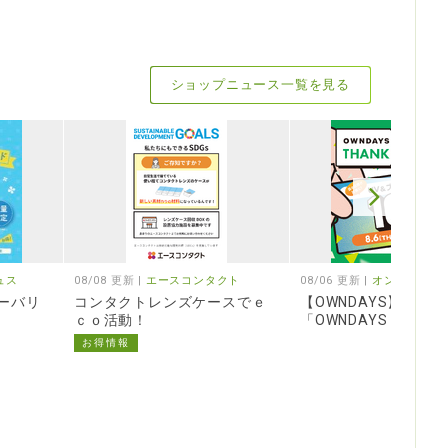
ショップニュース一覧を見る
ュス
08/08 更新 |
エースコンタクト
08/06 更新 |
オンデーズ
ーバリ
コンタクトレンズケースでｅ
【OWNDAYS】感謝
ｃｏ活動！
「OWNDAYS THANK 
TA」スタート!第1弾は
お得情報
ルーライトカットレ