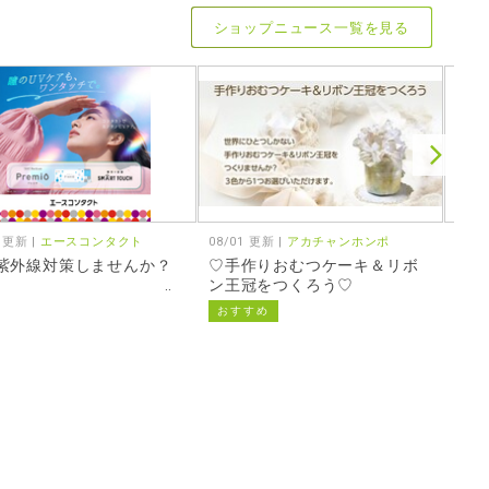
ショップニュース一覧を見る
1 更新 |
エースコンタクト
08/01 更新 |
アカチャンホンポ
08/0
紫外線対策しませんか？
♡手作りおむつケーキ＆リボ
★い
ン王冠をつくろう♡
おすすめ
お