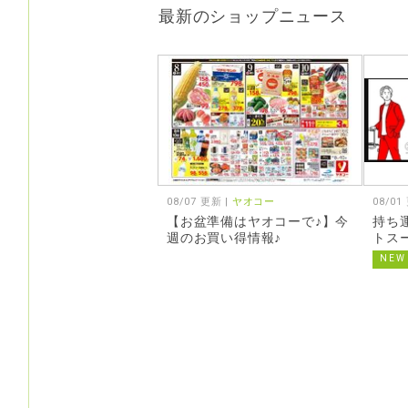
最新のショップニュース
08/07 更新 |
ヤオコー
08/01
【お盆準備はヤオコーで♪】今
持ち
週のお買い得情報♪
トス
NEW