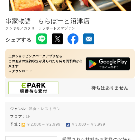
レストラン 11:00〜22:00
※ラストオーダーは店舗によって異なります。
串家物語 ららぽーと沼津店
クシヤモノガタリ ララポートヌマヅテン
シェアする
三井ショッピングパークアプリなら
このお店の混雑状況が見られたり待ち列予約が出
来ます！
→ダウンロード
待ちはありません
ジャンル :
洋食・レストラン
フロア :
1F
予算 :
￥2,000～￥2,999
￥3,000～￥3,999
厳選された材料をお客様のお好み