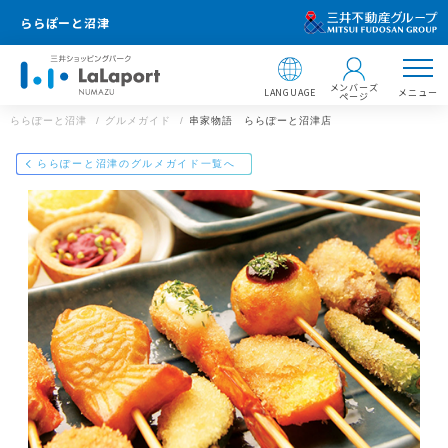
ららぽーと沼津
メンバーズ
LANGUAGE
メニュー
ページ
ららぽーと沼津
グルメガイド
串家物語 ららぽーと沼津店
店舗情報
ららぽーと沼津のグルメガイド一覧へ
串家物語 ららぽーと沼津店
055-955-9494
ららぽーと沼津
静岡県沼津市東椎路字東荒301番地3
https://mitsui-shopping-park.com/gourmet/lalaport/numazu/g00
37000000015141/
ららぽーと沼津
メールで送る
Facebookでシェア
LINEで送る
住所 ：
〒410-8541 静岡県沼津市東椎路字東荒301番地3
【飲食店 営業時間】
ショッピング 10:00〜21:00
サービス 10:00〜21:00
フードコート 10:00〜21:00