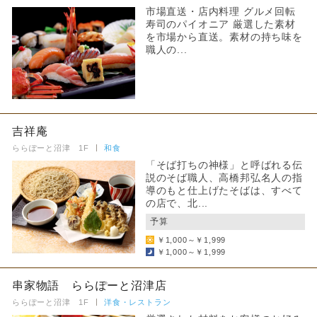
市場直送・店内料理 グルメ回転
寿司のパイオニア 厳選した素材
を市場から直送。素材の持ち味を
職人の...
吉祥庵
ららぽーと沼津 1F
和食
「そば打ちの神様」と呼ばれる伝
説のそば職人、高橋邦弘名人の指
導のもと仕上げたそばは、すべて
の店で、北...
予算
￥1,000～￥1,999
￥1,000～￥1,999
串家物語 ららぽーと沼津店
ららぽーと沼津 1F
洋食・レストラン