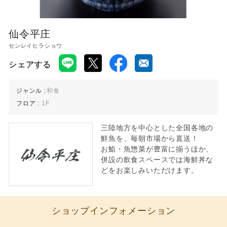
仙令平庄
センレイヒラショウ
シェアする
ジャンル :
和食
フロア :
1F
三陸地方を中心とした全国各地の
鮮魚を、毎朝市場から直送！
お鮨・魚惣菜が豊富に揃うほか、
併設の飲食スペースでは海鮮丼な
どをお楽しみいただけます。
ショップインフォメーション