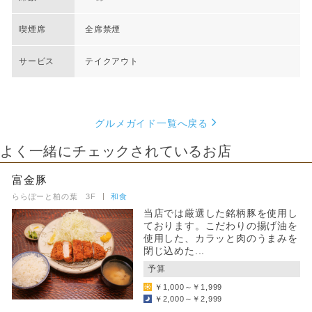
喫煙席
全席禁煙
サービス
テイクアウト
グルメガイド一覧へ戻る
よく一緒にチェックされているお店
富金豚
ららぽーと柏の葉 3F
和食
当店では厳選した銘柄豚を使用し
ております。こだわりの揚げ油を
使用した、カラッと肉のうまみを
閉じ込めた...
予算
￥1,000～￥1,999
￥2,000～￥2,999