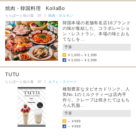
焼肉・韓国料理 KollaBo
ららぽーと柏の葉 3F
焼肉・ホルモン
韓国本場の老舗有名店16ブランド
の味が集結した、コラボレーショ
ン・レストラン。本場の味とおも
てなしを...
予算
￥1,000～￥1,999
￥3,000～￥3,999
TUTU
ららぽーと柏の葉 3F
カフェ・スイーツ
種類豊富なタピオカドリンク。人
気No.1のミルクティーは店内手
作り。クレープは焼きたてはもち
ろん乳脂...
予算
～￥999
～￥999