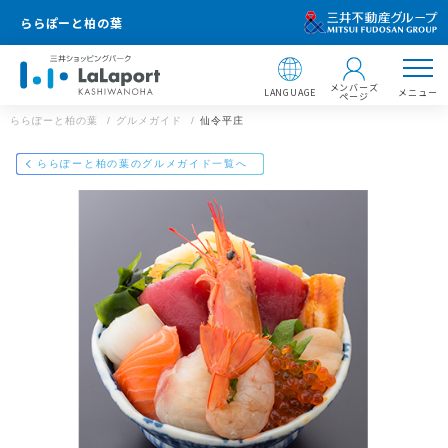
ららぽーと柏の葉
メンバーズ
LANGUAGE
メニュー
ページ
ららぽーと柏の葉
グルメガイド
仙令平庄
店舗情報
ららぽーと柏の葉
ららぽーと柏の葉のグルメガイド一覧へ
仙令平庄
住所 ：
ららぽーと柏の葉
〒277-8518 千葉県柏市若柴175
千葉県柏市若柴175
【飲食店 営業時間】
https://mitsui-shopping-park.com/gourmet/lalaport/kashiwa/g00
16000000010272/
レストラン：11:00～22:00／フードコート：10:00～21:
00
※一部営業時間の異なる店舗がございます。
メールで送る
Facebookでシェア
LINEで送る
※ラストオーダーは店舗によって異なります。
ららぽーと柏の葉のWEBサイト