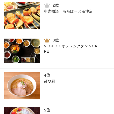
串家物語 ららぽーと沼津店
VEGEGO オヌレシクタン＆CA
FE
麺や厨