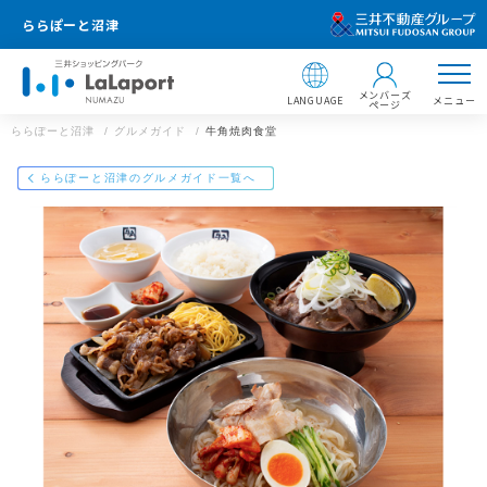
ららぽーと沼津
メンバーズ
LANGUAGE
メニュー
ページ
ららぽーと沼津
グルメガイド
牛角焼肉食堂
店舗情報
ららぽーと沼津のグルメガイド一覧へ
牛角焼肉食堂
ららぽーと沼津
静岡県沼津市東椎路字東荒301番地3
https://mitsui-shopping-park.com/gourmet/lalaport/numazu/g%e
7%89%9b%e8%a7%92%e7%84%bc%e8%82%89%e9%a3%9
f%e5%a0%82/
ららぽーと沼津
住所 ：
メールで送る
Facebookでシェア
LINEで送る
〒410-8541 静岡県沼津市東椎路字東荒301番地3
【飲食店 営業時間】
ショッピング 10:00〜21:00
サービス 10:00〜21:00
フードコート 10:00〜21:00