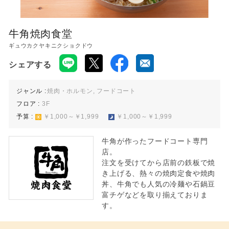
レストラン 11:00〜22:00
※ラストオーダーは店舗によって異なります。
牛角焼肉食堂
ギュウカクヤキニクショクドウ
シェアする
ジャンル :
焼肉・ホルモン, フードコート
フロア :
3F
予算 :
￥1,000～￥1,999
￥1,000～￥1,999
牛角が作ったフードコート専門
店。
注文を受けてから店前の鉄板で焼
き上げる、熱々の焼肉定食や焼肉
丼、牛角でも人気の冷麺や石鍋豆
富チゲなどを取り揃えておりま
す。