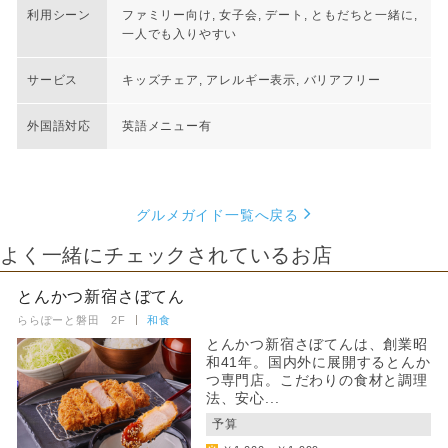
利用シーン
ファミリー向け, 女子会, デート, ともだちと一緒に,
一人でも入りやすい
サービス
キッズチェア, アレルギー表示, バリアフリー
外国語対応
英語メニュー有
グルメガイド一覧へ戻る
よく一緒にチェックされているお店
とんかつ新宿さぼてん
ららぽーと磐田 2F
和食
とんかつ新宿さぼてんは、創業昭
和41年。国内外に展開するとんか
つ専門店。こだわりの食材と調理
法、安心...
予算