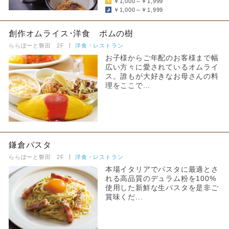
￥1,000～￥1,999
￥1,000～￥1,999
創作オムライス･洋食 ポムの樹
ららぽーと磐田 2F
洋食・レストラン
お子様からご年配のお客様まで幅
広い方々に愛されているオムライ
ス。誰もが大好きなお母さんの料
理をここで...
鎌倉パスタ
ららぽーと磐田 2F
洋食・レストラン
本場イタリアでパスタに最適とさ
れる高品質のデュラム粉を100%
使用した新鮮な生パスタを是非ご
賞味くだ...