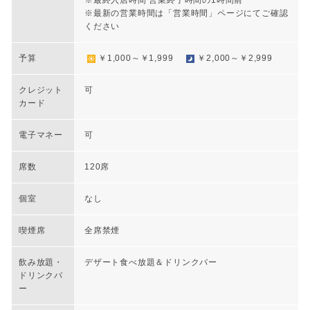
※最終入店時間 営業終了時間の1時間前
※最新の営業時間は「営業時間」ページにてご確認
ください
予算
￥1,000～￥1,999
￥2,000～￥2,999
クレジット
可
カード
電子マネー
可
席数
120席
個室
なし
喫煙席
全席禁煙
飲み放題・
デザート食べ放題＆ドリンクバー
ドリンクバ
ー