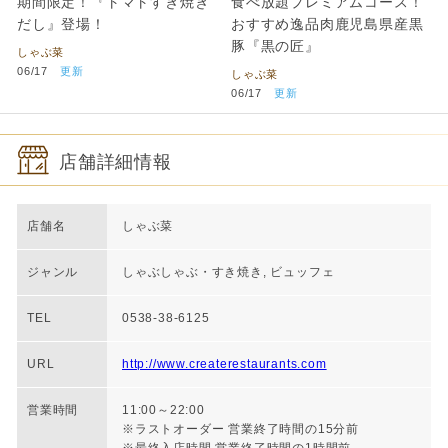
期間限定！『トマトすき焼き
食べ放題プレミアムコース！
だし』登場！
おすすめ逸品肉鹿児島県産黒
豚『黒の匠』
しゃぶ菜
06/17
更新
しゃぶ菜
06/17
更新
店舗詳細情報
店舗名
しゃぶ菜
ジャンル
しゃぶしゃぶ・すき焼き, ビュッフェ
TEL
0538-38-6125
URL
http://www.createrestaurants.com
営業時間
11:00～22:00
※ラストオーダー 営業終了時間の15分前