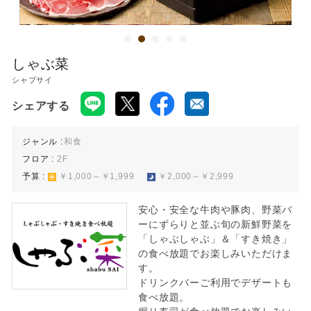
しゃぶ菜
シャブサイ
シェアする
ジャンル :
和食
フロア :
2F
予算 :
￥1,000～￥1,999
￥2,000～￥2,999
安心・安全な牛肉や豚肉、野菜バ
ーにずらりと並ぶ旬の新鮮野菜を
「しゃぶしゃぶ」＆「すき焼き」
の食べ放題でお楽しみいただけま
す。
ドリンクバーご利用でデザートも
食べ放題。