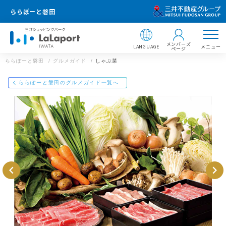
ららぽーと磐田
メンバーズ
LANGUAGE
メニュー
ページ
ららぽーと磐田
グルメガイド
しゃぶ菜
店舗情報
ららぽーと磐田
ららぽーと磐田のグルメガイド一覧へ
しゃぶ菜
0538-38-6125
住所 ：
ららぽーと磐田
〒438-0801 静岡県磐田市高見丘1200番地
静岡県磐田市高見丘1200番地
【飲食店 営業時間】
https://mitsui-shopping-park.com/gourmet/lalaport/iwata/g0022
000000021020/
フードコート・カフェ：10：00～21：00／レストラ
ン：11：00～22：00
※一部営業時間の異なる店舗がございます。
メールで送る
Facebookでシェア
LINEで送る
※ラストオーダーは店舗によって異なります。
ららぽーと磐田のWEBサイト