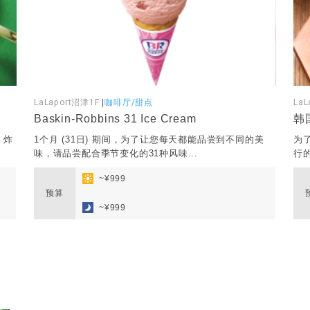
LaLaport沼津1F
|
咖啡厅/甜点
LaL
Baskin-Robbins 31 Ice Cream
韩
。炸
1个月 (31日) 期间，为了让您每天都能品尝到不同的美
为
味，请品尝配合季节变化的31种风味...
行
~¥999
预算
​ ​
~¥999