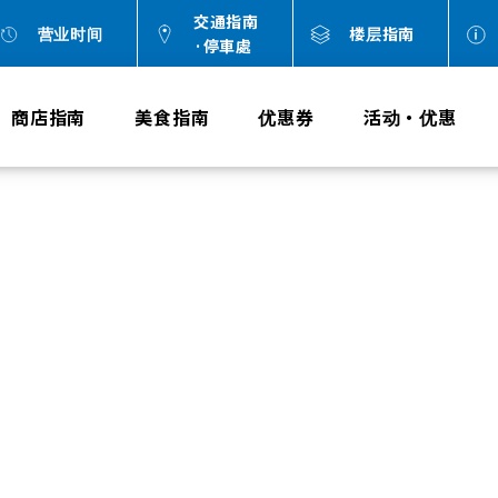
交通指南
营业时间
楼层指南
·停車處
商店指南
美食指南
优惠券
活动・优惠