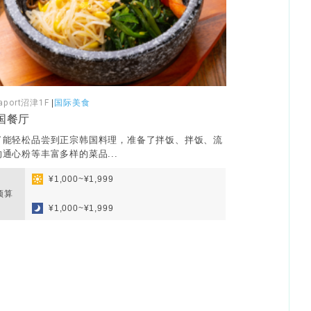
aport沼津1F
|
国际美食
国餐厅
了能轻松品尝到正宗韩国料理，准备了拌饭、拌饭、流
的通心粉等丰富多样的菜品...
¥1,000~¥1,999
预算
​ ​
¥1,000~¥1,999