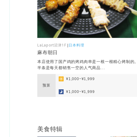
LaLaport沼津1F
|
日本料理
麻布朝日
本店使用了国产鸡的烤鸡肉串是一根一根精心烤制的
半条是每天都销售一空的人气商品...
¥1,000~¥1,999
预算
​ ​
¥1,000~¥1,999
美食特辑