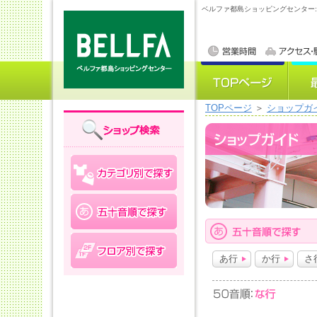
ベルファ都島ショッピングセンター
TOPページ
＞
ショップガ
あ行
か行
さ