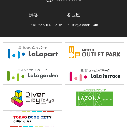
渋谷
名古屋
MIYASHITA PARK
Hisaya-odori Park