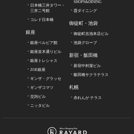
SHOPS&DINING
日本橋三井タワー・
三井二号館
霞ダイニング
コレド日本橋
御徒町・池袋
銀座
御徒町吉池本店ビル
銀座ベルビア館
池袋グローブ
銀座並木通りビル
新宿・飯田橋
銀座トレシャス
新宿中村屋ビル
ZOE銀座
飯田橋サクラテラス
ギンザ・グラッセ
札幌
ギンザコマツ
交詢ビル
赤れんが テラス
ニッタビル