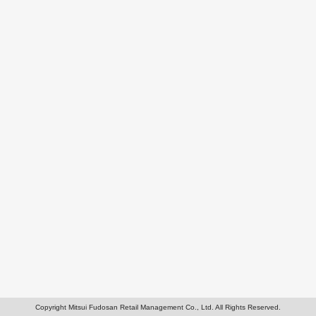
Copyright Mitsui Fudosan Retail Management Co., Ltd. All Rights Reserved.