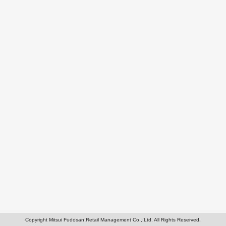
Copyright Mitsui Fudosan Retail Management Co., Ltd. All Rights Reserved.