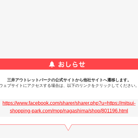
三井アウトレットパークの公式サイトから他社サイトへ遷移します。
ウェブサイトにアクセスする場合は、以下のリンクをクリックしてください
https://www.facebook.com/sharer/sharer.php?u=https://mitsui-
shopping-park.com/mop/nagashima/shop/801196.html