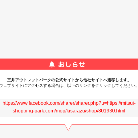
三井アウトレットパークの公式サイトから他社サイトへ遷移します。
ウェブサイトにアクセスする場合は、以下のリンクをクリックしてください
https://www.facebook.com/sharer/sharer.php?u=https://mitsui-
shopping-park.com/mop/kisarazu/shop/801930.html