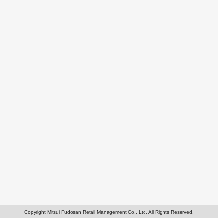
Copyright Mitsui Fudosan Retail Management Co., Ltd. All Rights Reserved.