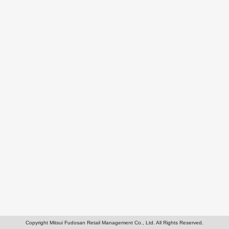
Copyright Mitsui Fudosan Retail Management Co., Ltd. All Rights Reserved.