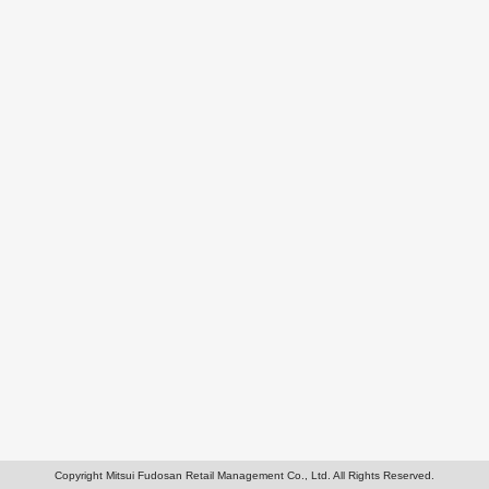
Copyright Mitsui Fudosan Retail Management Co., Ltd. All Rights Reserved.