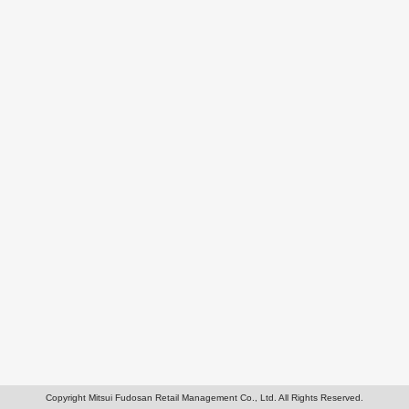
Copyright Mitsui Fudosan Retail Management Co., Ltd. All Rights Reserved.