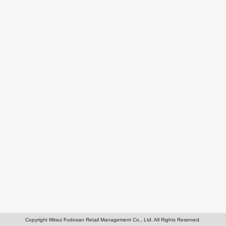
Copyright Mitsui Fudosan Retail Management Co., Ltd. All Rights Reserved.