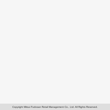
Copyright Mitsui Fudosan Retail Management Co., Ltd. All Rights Reserved.