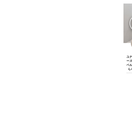
ユ
ー
ベ
ら