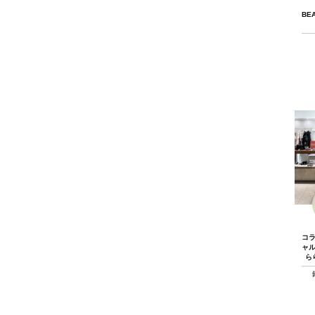
BE
コ
ャ
ら