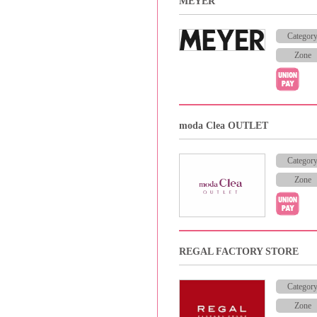
MEYER
Categor
Zone
moda Clea OUTLET
Categor
Zone
REGAL FACTORY STORE
Categor
Zone