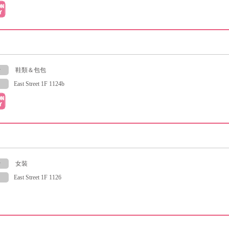
y
鞋類＆包包
East Street 1F 1124b
y
女裝
East Street 1F 1126