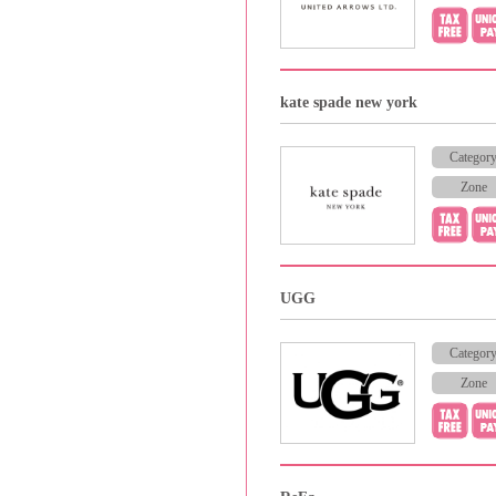
kate spade new york
Categor
Zone
UGG
Categor
Zone