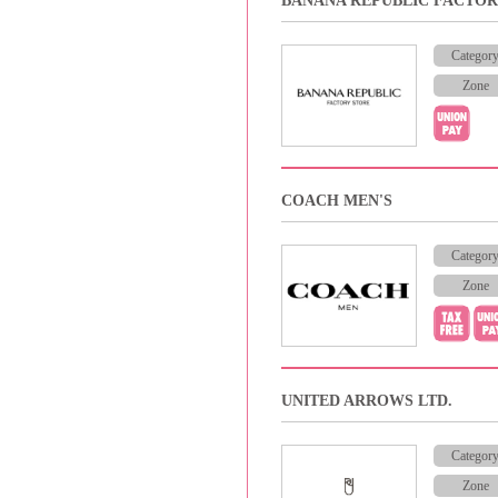
BANANA REPUBLIC FACTOR
Categor
Zone
COACH MEN'S
Categor
Zone
UNITED ARROWS LTD.
Categor
Zone