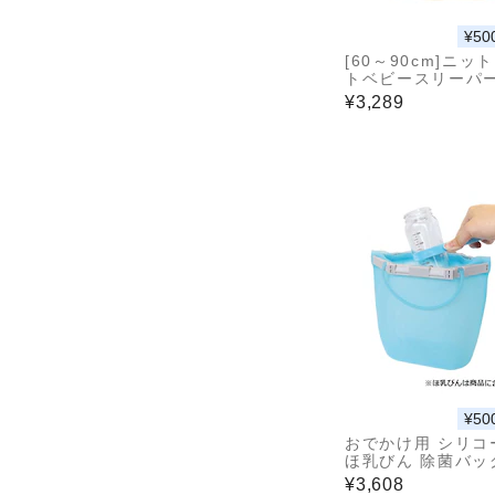
¥50
[60～90cm]ニッ
トベビースリーパー 
thプーさん イエロ
¥3,289
¥50
おでかけ用 シリコ
ほ乳びん 除菌バッ
¥3,608