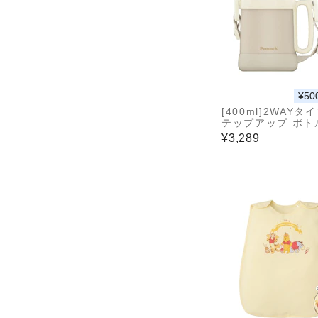
¥50
[400ml]2WAYタ
テップアップ ボト
ト ASK-W40
¥3,289