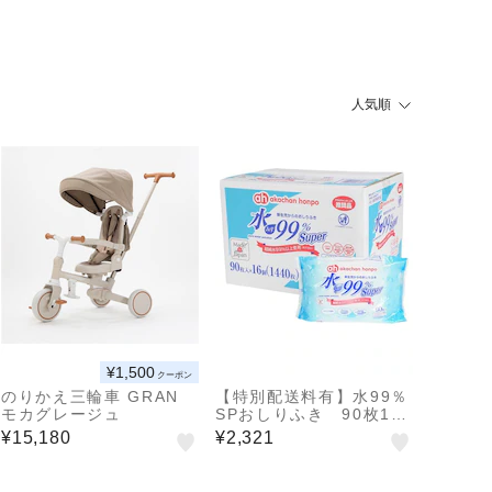
人気順
¥1,500
クーポン
のりかえ三輪車 GRAN
【特別配送料有】水99％
モカグレージュ
SPおしりふき 90枚16
個
¥15,180
¥2,321