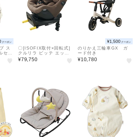
0
¥1,500
クーポン
クーポン
イプ ス
〇[ISOFIX取付×回転式]
のりかえ三輪車GX ガ
ルセッ
クルリラ ビッテ エック
ード付き
ス プラス AC ビターブ
¥79,750
¥10,780
ラウン 2026年モデル チ
ャイルドシート