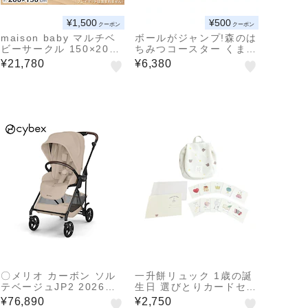
¥1,500
¥500
クーポン
クーポン
maison baby マルチベ
ボールがジャンプ!森のは
ビーサークル 150×200c
ちみつコースター くまの
m ベージュ
プーさん
¥21,780
¥6,380
〇メリオ カーボン ソル
一升餅リュック 1歳の誕
テベージュJP2 2026年
生日 選びとりカードセッ
モデル ベビーカー CYB
ト (台紙つき)
¥76,890
¥2,750