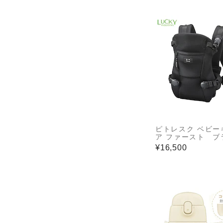
ピトレスク ベビー
ア ファースト ブ
ク 抱っこ紐
¥16,500