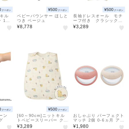
0
¥500
¥500
クーポン
クーポン
クーポン
トキル
ベビーバウンサー ほしと
長袖ドレスオール モチ
100
つき ベージュ
ーフ付き クラシックプ
ー
ー アイボリー
¥8,778
¥3,289
0
¥500
クーポン
クーポン
ーン
[60～90cm]ニットキル
おしゃぶり パーフェクト
グ
トベビースリーパー クラ
マッチ 2個 0-6ヵ月 アプ
シックプー オフホワイト
リコット
¥3,289
¥1,980