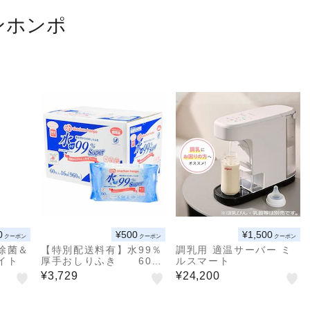
ンホンポ
0
¥500
¥1,500
クーポン
クーポン
クーポン
除菌＆
【特別配送料有】水99％
調乳用 適温サーバー ミ
イト
厚手おしりふき 60枚
ルスマート
×16個
¥3,729
¥24,200