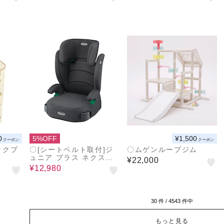
0
5%OFF
¥1,500
クーポン
クーポン
ックプ
〇[シートベルト取付]ジ
〇ムゲンループジム
ュニア プラス ネクスト
¥22,000
メッシュ チャコールグレ
¥12,980
ー 2023年モデル ジュニ
アシート
30
件 /
4543
件中
もっと見る