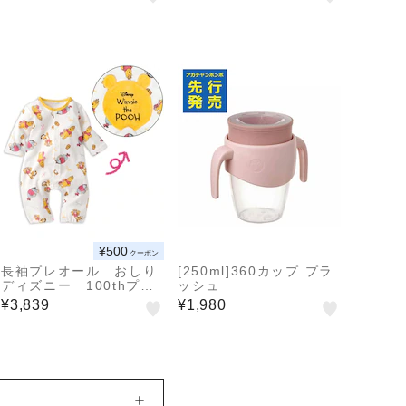
EX(サイベックス)
¥500
クーポン
長袖プレオール おしり
[250ml]360カップ プラ
ディズニー 100thプー
ッシュ
さん ホワイト
¥3,839
¥1,980