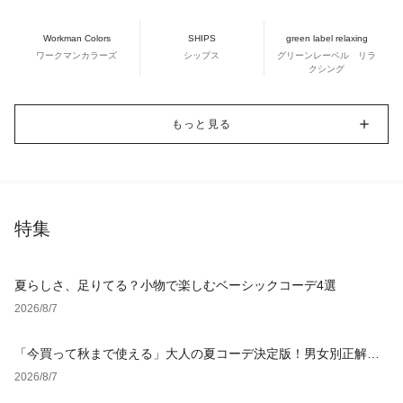
Workman Colors
SHIPS
green label relaxing
ワークマンカラーズ
シップス
グリーンレーベル リラ
クシング
もっと見る
特集
夏らしさ、足りてる？小物で楽しむベーシックコーデ4選
2026/8/7
「今買って秋まで使える」大人の夏コーデ決定版！男女別正解ス
タイルとNGな着こなし
2026/8/7