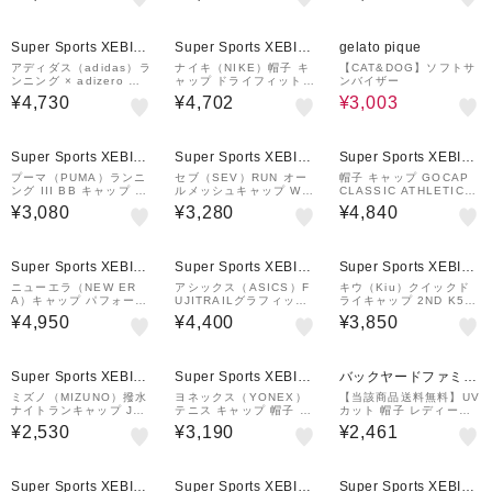
30%OFF
Super Sports XEBIO
Super Sports XEBIO
gelato pique
&mall店
&mall店
アディダス（adidas）ラ
ナイキ（NIKE）帽子 キ
【CAT&DOG】ソフトサ
ンニング × adizero ク
ャップ ドライフィット A
ンバイザー
ライマクールキャップ K
DV フライ アンストラク
¥4,730
¥4,702
¥3,003
ST09-KR9002
チャード エアロビル エ
アロアダプト FJ0736-0
10
Super Sports XEBIO
Super Sports XEBIO
Super Sports XEBIO
&mall店
&mall店
&mall店
プーマ（PUMA）ランニ
セブ（SEV）RUN オー
帽子 キャップ GOCAP
ング III BB キャップ 02
ルメッシュキャップ WH
CLASSIC ATHLETICS
6169 02 WHT
T 24SGCPKH004WHT
4104840012251
¥3,080
¥3,280
¥4,840
Super Sports XEBIO
Super Sports XEBIO
Super Sports XEBIO
&mall店
&mall店
&mall店
ニューエラ（NEW ER
アシックス（ASICS）F
キウ（Kiu）クイックド
A）キャップ パフォーマ
UJITRAILグラフィック
ライキャップ 2ND K519
ンスアパレル 9TWENTY
キャップ 3013B326.00
-900
¥4,950
¥4,400
¥3,850
Uchimizu NEW ERA R
2
UNNING 14945057
Super Sports XEBIO
Super Sports XEBIO
バックヤードファミリ
&mall店
&mall店
ー
ミズノ（MIZUNO）撥水
ヨネックス（YONEX）
【当該商品送料無料】UV
ナイトランキャップ J2M
テニス キャップ 帽子 ユ
カット 帽子 レディース
W101009
ニメッシュキャップ 401
日よけ 首の後ろ 通販 つ
¥2,530
¥3,190
¥2,461
07-111 速乾 UVカット
ば広帽子 折りたたみ帽子
撥水 つば 長い 深め おり
たたみ 折りたたみ
¥1,000
クーポン
Super Sports XEBIO
Super Sports XEBIO
Super Sports XEBIO