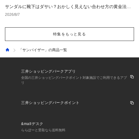
サンダルに靴下はダサい？おかしく見えない合わせ方の黄金法則
と男女別おすすめコーデ
2026/8/7
特集をもっと見る
「サンバイザー」の商品一覧
三井ショッピングパークアプリ
全国の三井ショッピングパークポイント対象施設でご利用できるアプ
リ
三井ショッピングパークポイント
&mallデスク
ららぽーと受取なら送料無料