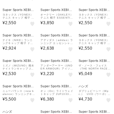
Super Sports XEBIO
Super Sports XEBIO
Super Sports XEBIO
&mall店
&mall店
&mall店
ヨネックス（YONEX）
オークリー（OAKLEY）
ヨネックス（YONEX）
テニス キャップ 帽子 メ
テニス 帽子 ESSENTIA
テニス キャップ 帽子 ユ
ッシュキャップ 40107-
L TRAIN キャップ FOS
ニメッシュキャップ 401
¥2,550
¥3,850
¥2,550
011 速乾 UVカット
902405-021
07-007 速乾 UVカット
Super Sports XEBIO
Super Sports XEBIO
Super Sports XEBIO
&mall店
&mall店
&mall店
ナイキ（NIKE）ランニ
アディダス（adidas）ラ
ヨネックス（YONEX）
ングキャップ 帽子 ドラ
ンニング エッセンシャル
テニス キャップ 帽子 メ
イフィット クラブ 通気
クライマクール 6パネル
ッシュキャップ 40106-
¥2,924
¥2,638
¥2,550
速乾 AB FL P キャップ
ベースボール キャップ H
011 速乾 UVカット
FB5682-010
Q520-JZ0507
¥1,000
クーポン
Super Sports XEBIO
Super Sports XEBIO
Super Sports XEBIO
&mall店
&mall店
&mall店
ミズノ（MIZUNO）撥水
アンダーアーマー（UND
ザ・ノース・フェイス
ナイトランキャップ J2M
ER ARMOUR）アイソチ
（THE NORTH FACE）
W101001
ル ローンチ アジャスタ
RUN SHIELD CAP NN
¥2,530
¥3,220
¥5,049
ブル キャップ 1383477
02604 SL
001
¥1,000
¥1,000
クーポン
クーポン
Super Sports XEBIO
Super Sports XEBIO
ハンズ
&mall店
&mall店
ニューバランス（new b
オン（On）ライトウェイ
ダブリュピーシー（Wp
alance）ランニングキャ
トキャップ 2UF103312
c.） UVO（ウーボ）
ップ 47 5パネル グラフ
74
4way サンバイザー
¥5,500
¥6,380
¥4,730
ィック AC40718NEF
グレー
ハンズ
Super Sports XEBIO
Super Sports XEBIO