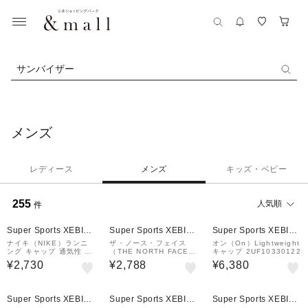
サンバイザー
メンズ
レディース
メンズ
キッズ・ベビー
255
人気順
件
¥1,000
クーポン
Super Sports XEBIO
Super Sports XEBIO
Super Sports XEBIO
&mall店
&mall店
&mall店
ナイキ（NIKE）ランニ
ザ・ノース・フェイス
オン（On）Lightweight
ング キャップ 通気性 速
（THE NORTH FACE）
キャップ 2UF10330122
乾 ホワイト 白 M/L FB5
帽子 GTDキャップ NN0
¥2,730
¥2,788
¥6,380
681-100
2575 K
Super Sports XEBIO
Super Sports XEBIO
Super Sports XEBIO