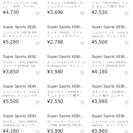
&mall店
&mall店
ダブリュピーシー（Wp
チャムス（CHUMS）ラ
ミズノ（MIZUNO）テニ
c.） UVO（ウーボ）
ンニングメッシュキャッ
ス キャップ 帽子 62JW8
4way サンバイザー
プ CH05-1478-Z407
50070
¥4,730
¥3,696
¥2,530
ブラック
¥1,000
¥1,000
クーポン
クーポン
Super Sports XEBIO
Super Sports XEBIO
Super Sports XEBIO
&mall店
&mall店
&mall店
ニューエラ（NEW ER
ナイキ（NIKE）ドライ
ニューバランス（new b
A）キャップ パフォーマ
フィット クラブ アンス
alance）ランニングキャ
ンスアパレル 9TWENTY
トラクチャード フェザー
ップ 47 5パネル グラフ
¥5,280
¥2,788
¥5,500
ZAMZA NEW ERA RUN
ライト キャップ FB568
ィック AC40718ATD
NING 14945054
2-301
Super Sports XEBIO
Super Sports XEBIO
Super Sports XEBIO
&mall店
&mall店
&mall店
サロモン（SALOMON）
ルコックスポルティフ（l
サロモン（SALOMON）
キャップ SENSE AERO
ecoqsportif）テニス キ
キャップ SHAKEOUT L
LC2764000
ャップ 帽子 FAN AIRキ
C2764600
¥3,850
¥3,980
¥4,180
ャップ LN5SCP10M BK
WH
¥1,000
クーポン
Super Sports XEBIO
Super Sports XEBIO
Super Sports XEBIO
&mall店
&mall店
&mall店
ニューバランス（new b
ヨネックス（YONEX）
ヨネックス（YONEX）
alance）ランニングキャ
テニス キャップ 帽子 メ
テニス 帽子 ユニキャッ
ップ 47 5パネル グラフ
ッシュキャップ 40106-
プ 40112-011
¥5,500
¥2,550
¥3,980
ィック AC40718SSO
147 速乾 UVカット
Super Sports XEBIO
Super Sports XEBIO
Super Sports XEBIO
&mall店
&mall店
&mall店
サロモン（SALOMON）
ザ・ノース・フェイス
ニューバランス（new b
SHAKEout キャップ LC
（THE NORTH FACE）
alance）キャップ 6パネ
2632600
GTDキャップ NN42513
ルパフォーマンスハット
¥4,180
¥3,990
¥3,960
K
V 2.0 LAH51002WT