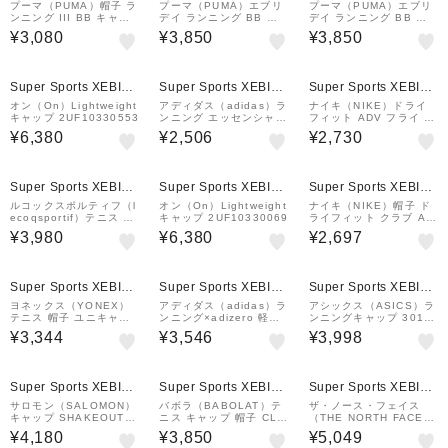
&mall店
&mall店
&mall店
プーマ（PUMA）帽子 ラ
プーマ（PUMA）エブリ
プーマ（PUMA）エブリ
ンニング III BB キャッ
デイ ランニング BB キ
デイ ランニング BB キ
プ 026169 12 LBLU
ャップ 026998 06 LVD
ャップ 026998 05 NVY
¥3,080
¥3,850
¥3,850
¥1,000
クーポン
Super Sports XEBIO
Super Sports XEBIO
Super Sports XEBIO
&mall店
&mall店
&mall店
オン（On）Lightweight
アディダス（adidas）ラ
ナイキ（NIKE）ドライ
キャップ 2UF10330553
ンニング エッセンシャル
フィット ADV フライ A
クライマクール 6パネル
B RFLTV キャップ M/L
¥6,380
¥2,506
¥2,730
ベースボール キャップ H
サイズ FB5681-010
Q520-JZ0506
¥1,000
クーポン
Super Sports XEBIO
Super Sports XEBIO
Super Sports XEBIO
&mall店
&mall店
&mall店
ルコックスポルティフ（l
オン（On）Lightweight
ナイキ（NIKE）帽子 ド
ecoqsportif）テニス 帽
キャップ 2UF10330069
ライフィット クラブ AB
子 FAN AIRキャップ LN
FL P キャップ FB5682-
¥3,980
¥6,380
¥2,697
5SCP10M WHNV
100
Super Sports XEBIO
Super Sports XEBIO
Super Sports XEBIO
&mall店
&mall店
&mall店
ヨネックス（YONEX）
アディダス（adidas）ラ
アシックス（ASICS）ラ
テニス 帽子 ユニキャッ
ンニング×adizero 軽量
ンニングキャップ 3013
プ 40112-554
クライマクールキャップ
B329.001
¥3,344
¥3,546
¥3,998
KST09-JD1160
¥1,000
クーポン
Super Sports XEBIO
Super Sports XEBIO
Super Sports XEBIO
&mall店
&mall店
&mall店
サロモン（SALOMON）
バボラ（BABOLAT）テ
ザ・ノース・フェイス
キャップ SHAKEOUT L
ニス キャップ 帽子 CLU
（THE NORTH FACE）
C2764500
B CAP BUC3710C WH
ランシールドキャップ N
¥4,180
¥3,850
¥5,049
速乾
N02604 K