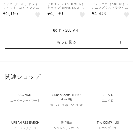
&mall店
&mall店
&mall店
ナイキ（NIKE）ドライ
サロモン（SALOMON）
アシックス（ASICS）ラ
フィット ADV アンスト
キャップ SHAKEOUT L
ンニングウルトラライト
ラクチャード エアロビル
C2836300
キャップ 3013B177.50
¥5,197
¥4,180
¥4,400
エアロアダプト キャップ
0
FJ0736-100
60
255
件 /
件中
もっと見る
関連ショップ
ABC-MART
Super Sports XEBIO
ユニクロ
&mall店
エービーシー・マート
ユニクロ
スーパースポーツゼビオ
URBAN RESEARCH
無印良品
The COMP＿US
アーバンリサーチ
ムジルシリョウヒン
ザコンプアス