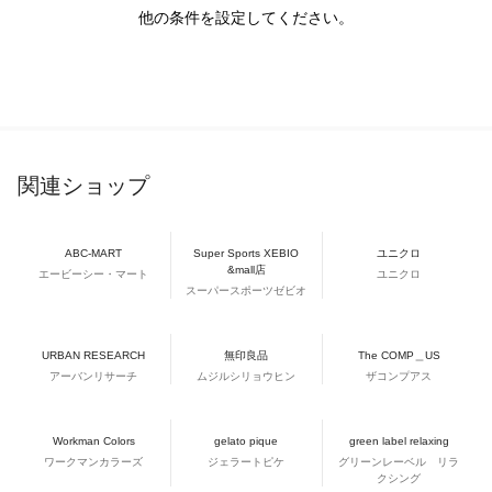
他の条件を設定してください。
関連ショップ
ABC-MART
Super Sports XEBIO
ユニクロ
&mall店
エービーシー・マート
ユニクロ
スーパースポーツゼビオ
URBAN RESEARCH
無印良品
The COMP＿US
アーバンリサーチ
ムジルシリョウヒン
ザコンプアス
Workman Colors
gelato pique
green label relaxing
ワークマンカラーズ
ジェラートピケ
グリーンレーベル リラ
クシング