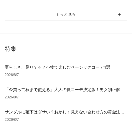
もっと見る
特集
夏らしさ、足りてる？小物で楽しむベーシックコーデ4選
2026/8/7
「今買って秋まで使える」大人の夏コーデ決定版！男女別正解ス
タイルとNGな着こなし
2026/8/7
サンダルに靴下はダサい？おかしく見えない合わせ方の黄金法則
と男女別おすすめコーデ
2026/8/7