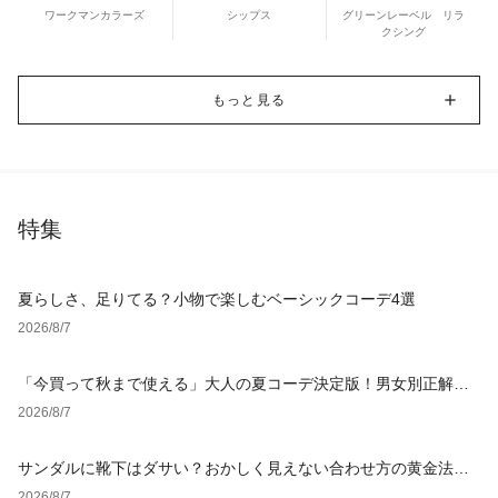
ワークマンカラーズ
シップス
グリーンレーベル リラ
クシング
もっと見る
特集
夏らしさ、足りてる？小物で楽しむベーシックコーデ4選
2026/8/7
「今買って秋まで使える」大人の夏コーデ決定版！男女別正解ス
タイルとNGな着こなし
2026/8/7
サンダルに靴下はダサい？おかしく見えない合わせ方の黄金法則
と男女別おすすめコーデ
2026/8/7