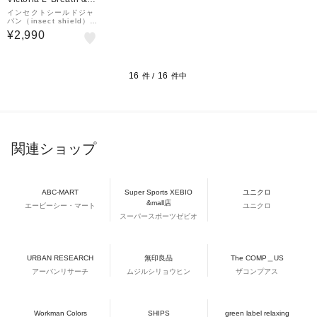
all店
インセクトシールドジャ
パン（insect shield）ト
レッキング グローブ イ
¥2,990
ンセクトシールドグロ-ブ
虫よけ 2066TC-07
16
16
件 /
件中
関連ショップ
ABC-MART
Super Sports XEBIO
ユニクロ
&mall店
エービーシー・マート
ユニクロ
スーパースポーツゼビオ
URBAN RESEARCH
無印良品
The COMP＿US
アーバンリサーチ
ムジルシリョウヒン
ザコンプアス
Workman Colors
SHIPS
green label relaxing