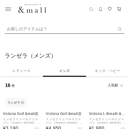
お探しのアイテムは？
ランゼラ（メンズ）
レディース
メンズ
キッズ・ベビー
16
人気順
件
ランゼラ
Victoria Golf &mall店
Victoria Golf &mall店
Victoria L-Breath &m
all店
インセクトシールドジャ
インセクトシールドジャ
インセクトシールドジャ
パン（insect shield）ゴ
パン（insect shield）ゴ
パン（insect shield）ア
ルフ 吸汗速乾 消臭 アー
ルフウェア 吸汗速乾 消
ームカバー 2067TC-07
¥3,190
¥4,950
¥1,980