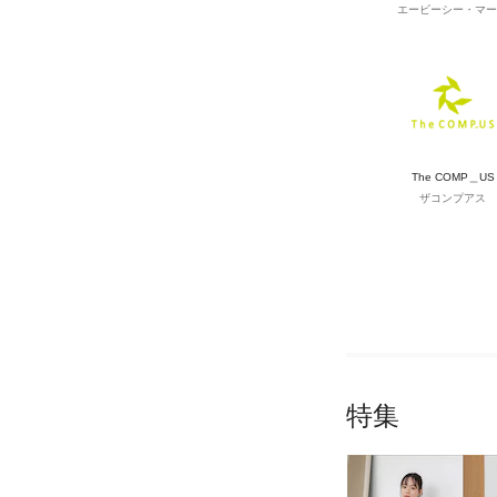
エービーシー・マー
The COMP＿US
ザコンプアス
特集