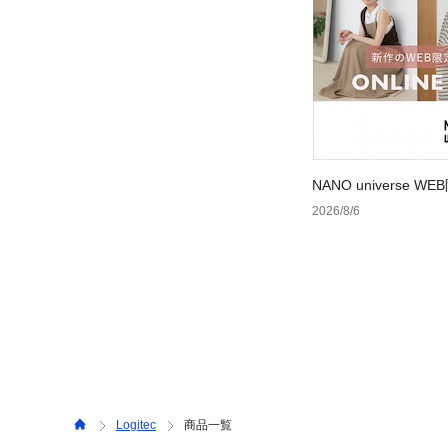
NANO universe
2026/8/6
Logitec
商品一覧