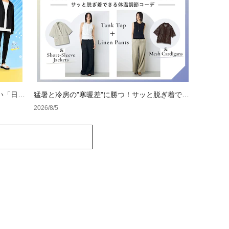
い「日焼
猛暑と冷房の"寒暖差"に勝つ！サッと脱ぎ着でき
る体温調節コーデ
2026/8/5