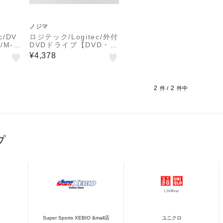
ノジマ
c/DV
ロジテック/Logitec/外付
M-D
DVDドライブ【DVD・C
ケーブル
D対応/USB2.0接続/Win
¥4,378
ー/LD
dows・Mac対応/バスパ
ワー/編集再生書込ソフト
付/ブラック/2016年4月
モデル】LDR-PMJ8U2V
2
2
件 /
件中
BK/
プ
Super Sports XEBIO &mall店
ユニクロ