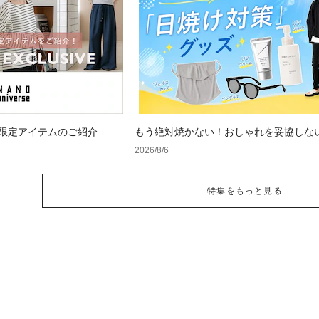
 WEB限定アイテムのご紹介
もう絶対焼かない！おしゃれを妥協しな
け対策」グッズ
2026/8/6
特集をもっと見る