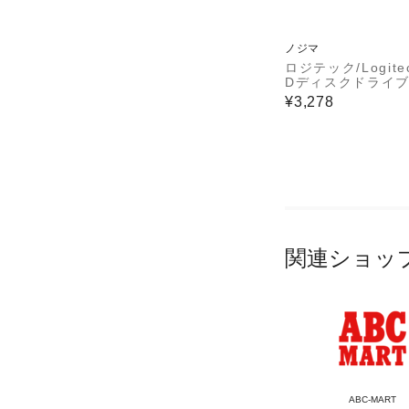
ノジマ
ロジテック/Logite
Dディスクドライブ/
ISC対応/TypeC
¥3,278
付/USB3.0/シルバ
R-PVB8U3MSV/
関連ショッ
ABC-MART