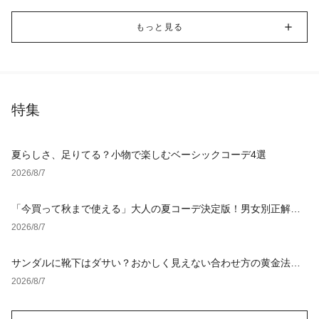
もっと見る
特集
夏らしさ、足りてる？小物で楽しむベーシックコーデ4選
2026/8/7
「今買って秋まで使える」大人の夏コーデ決定版！男女別正解ス
タイルとNGな着こなし
2026/8/7
サンダルに靴下はダサい？おかしく見えない合わせ方の黄金法則
と男女別おすすめコーデ
2026/8/7