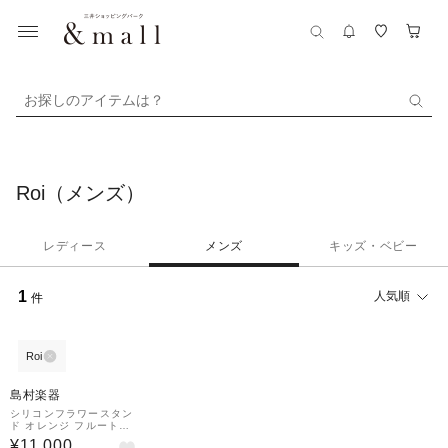
お探しのアイテムは？
Roi（メンズ）
レディース
メンズ
キッズ・ベビー
1
人気順
件
Roi
島村楽器
シリコンフラワースタン
ド オレンジ フルート用
スタンド
¥11,000