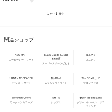
1
1
件 /
件中
関連ショップ
ABC-MART
Super Sports XEBIO
ユニクロ
&mall店
エービーシー・マート
ユニクロ
スーパースポーツゼビオ
URBAN RESEARCH
無印良品
The COMP＿US
アーバンリサーチ
ムジルシリョウヒン
ザコンプアス
Workman Colors
SHIPS
green label relaxing
ワークマンカラーズ
シップス
グリーンレーベル リラ
クシング