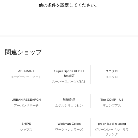
他の条件を設定してください。
関連ショップ
ABC-MART
Super Sports XEBIO
ユニクロ
&mall店
エービーシー・マート
ユニクロ
スーパースポーツゼビオ
URBAN RESEARCH
無印良品
The COMP＿US
アーバンリサーチ
ムジルシリョウヒン
ザコンプアス
SHIPS
Workman Colors
green label relaxing
シップス
ワークマンカラーズ
グリーンレーベル リラ
クシング