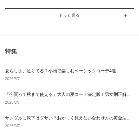
もっと見る
特集
夏らしさ、足りてる？小物で楽しむベーシックコーデ4選
2026/8/7
「今買って秋まで使える」大人の夏コーデ決定版！男女別正解ス
タイルとNGな着こなし
2026/8/7
サンダルに靴下はダサい？おかしく見えない合わせ方の黄金法則
と男女別おすすめコーデ
2026/8/7