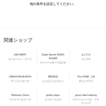
他の条件を設定してください。
関連ショップ
ABC-MART
Super Sports XEBIO
ユニクロ
&mall店
エービーシー・マート
ユニクロ
スーパースポーツゼビオ
URBAN RESEARCH
無印良品
The COMP＿US
アーバンリサーチ
ムジルシリョウヒン
ザコンプアス
Workman Colors
gelato pique
green label relaxing
ワークマンカラーズ
ジェラートピケ
グリーンレーベル リラ
クシング