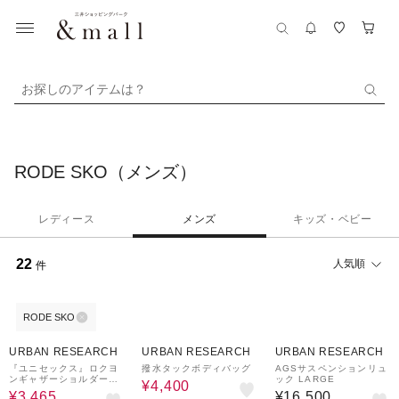
お探しのアイテムは？
RODE SKO（メンズ）
レディース
メンズ
キッズ・ベビー
22
人気順
件
RODE SKO
50%OFF
50%OFF
URBAN RESEARCH
URBAN RESEARCH
URBAN RESEARCH
『ユニセックス』ロクヨ
撥水タックボディバッグ
AGSサスペンションリュ
ンギャザーショルダート
ック LARGE
¥4,400
ートバッグ
¥3,465
¥16,500