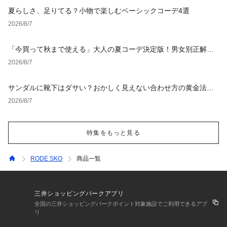
夏らしさ、足りてる？小物で楽しむベーシックコーデ4選
2026/8/7
「今買って秋まで使える」大人の夏コーデ決定版！男女別正解ス
タイルとNGな着こなし
2026/8/7
サンダルに靴下はダサい？おかしく見えない合わせ方の黄金法則
と男女別おすすめコーデ
2026/8/7
特集をもっと見る
RODE SKO
商品一覧
三井ショッピングパークアプリ
全国の三井ショッピングパークポイント対象施設でご利用できるアプ
リ