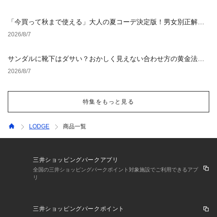
「今買って秋まで使える」大人の夏コーデ決定版！男女別正解ス
タイルとNGな着こなし
2026/8/7
サンダルに靴下はダサい？おかしく見えない合わせ方の黄金法則
と男女別おすすめコーデ
2026/8/7
特集をもっと見る
LODGE
商品一覧
三井ショッピングパークアプリ
全国の三井ショッピングパークポイント対象施設でご利用できるアプ
リ
三井ショッピングパークポイント