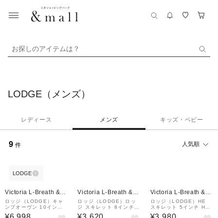
お探しのアイテムは？
LODGE（メンズ）
レディース
メンズ
キッズ・ベビー
9
人気順
件
LODGE
¥1,000
クーポン
Victoria L-Breath &m
Victoria L-Breath &m
Victoria L-Breath &m
all店
all店
all店
ロッジ（LODGE）キャ
ロッジ（LODGE）ロッ
ロッジ（LODGE）HE
ンプオーヴン 10インチ
ジ スキレット 8インチ L
スキレット 5インチ H5
L10CO3 1924011900
5SK3 1924000200000
MK 19240090000005
¥6,998
¥3,620
¥3,980