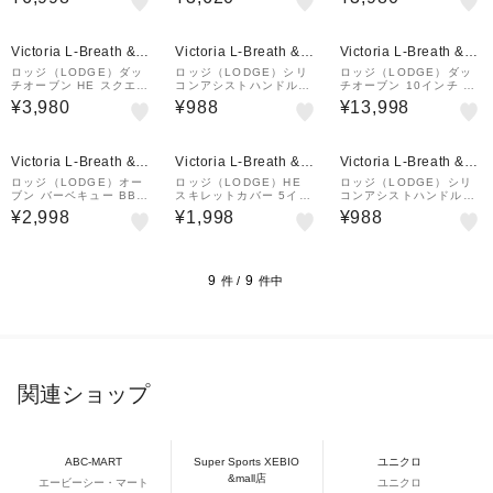
0010 調理器具 ダッチオ
8 調理器具 フライパン
調理器具 フライパン キ
ーブン キャンプ アウト
アウトドア キャンプ BB
ャンプ 料理 食器洗浄機
ドア
Q 料理 IH対応
使用可
¥1,000
クーポン
Victoria L-Breath &m
Victoria L-Breath &m
Victoria L-Breath &m
all店
all店
all店
ロッジ（LODGE）ダッ
ロッジ（LODGE）シリ
ロッジ（LODGE）ダッ
チオーブン HE スクエア
コンアシストハンドルホ
チオーブン 10インチ ロ
ミニサーバー HMSS 19
ルダー ASAHH11 1924
ジック キャンプオーヴン
¥3,980
¥988
¥13,998
240080000000 キャン
0099002000 ブルー 耐
10インチディープ L10D
プ用品 調理器具
熱 ダッチオーブン スキ
CO3 19240120 キャン
レット キッチン キャン
プ用品 調理器具
プ
Victoria L-Breath &m
Victoria L-Breath &m
Victoria L-Breath &m
all店
all店
all店
ロッジ（LODGE）オー
ロッジ（LODGE）HE
ロッジ（LODGE）シリ
ブン バーベキュー BBQ
スキレットカバー 5イン
コンアシストハンドルホ
ダッチオーブン 10イン
チ H5MIC 1924009100
ルダー ASAHH11 1924
¥2,998
¥1,998
¥988
チ グリルパン6-1/2 192
0005 調理器具 フタ 蓋
0099001000 ブラック
40236000006 L3GPJ
キャンプ用品 食器洗浄機
耐熱 ダッチオーブン ス
PN
使用可
キレット キッチン キ
ャ…
9
9
件 /
件中
関連ショップ
ABC-MART
Super Sports XEBIO
ユニクロ
&mall店
エービーシー・マート
ユニクロ