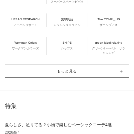
スーパースポーツゼビオ
URBAN RESEARCH
無印良品
The COMP＿US
アーバンリサーチ
ムジルシリョウヒン
ザコンプアス
Workman Colors
SHIPS
green label relaxing
ワークマンカラーズ
シップス
グリーンレーベル リラ
クシング
もっと見る
特集
夏らしさ、足りてる？小物で楽しむベーシックコーデ4選
2026/8/7