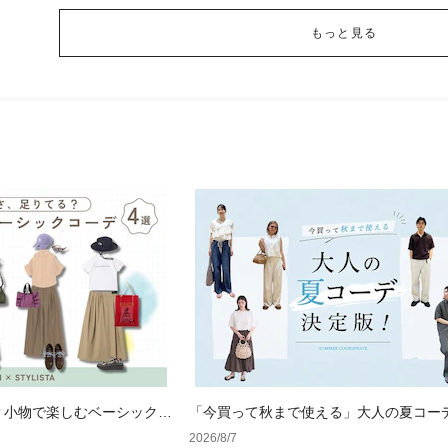
もっと見る
？小物で楽しむベーシックコ
「今買って秋まで使える」大人の夏コー
版！男女別正解スタイルとNGな着こなし
2026/8/7