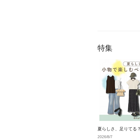
特集
夏らしさ、足りてる
ーデ4選
2026/8/7