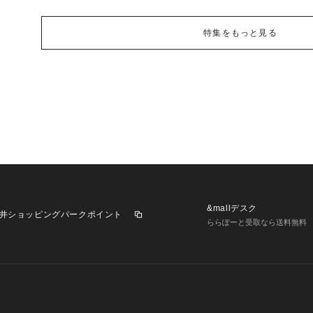
特集をもっと見る
&mallデスク
井ショッピングパークポイント
ららぽーと受取なら送料無料