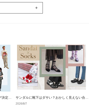
デ決定
サンダルに靴下はダサい？おかしく見えない合わ
せ方の黄金法則と男女別おすすめコーデ
2026/8/7